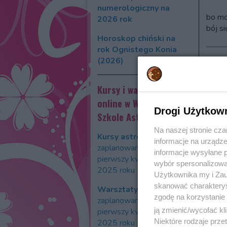
numerologiczny na
bo mog
2026 rok
bój s
Horoskop chiński na
rok Ognistego Konia
(2026)
Horo
Kursy i warszaty
Słońc
online w Warszawskiej
Będzi
Drogi Użytkow
każdą
Szkole Astrologii
wszys
Na naszej stronie cz
będzie
Kursy astrologii
informacje na urządze
zaplanowane na
informacje wysyłane 
Horo
pierwszy kwartał
wybór spersonalizowan
2025 roku
Użytkownika my i Zau
Tarot
skanować charakterys
Warsztaty astrologii
zgodę na korzystanie 
Spraw
zaplanowane na
ją zmienić/wycofać kl
pierwszy kwartał
Spra
Niektóre rodzaje prz
2025 roku