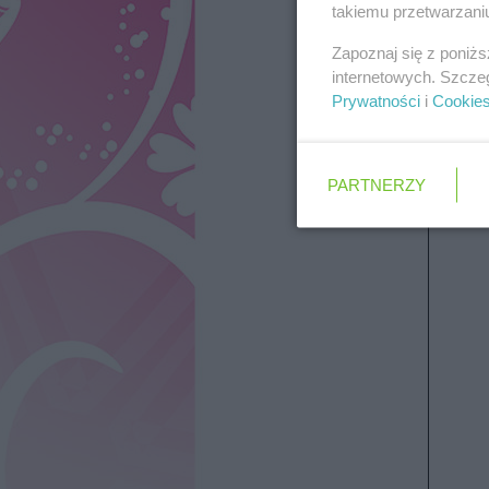
takiemu przetwarzaniu
Zapoznaj się z poniż
O cha
internetowych. Szcze
Prywatności
i
Cookie
PARTNERZY