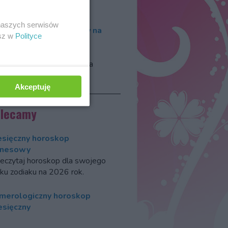
rtuny
.
 naszych serwisów
roskop numerologiczny na
esz w
Polityce
26 rok
kiem 2026, według
erologów, włada wibracja
jki.
Akceptuję
olecamy
esięczny horoskop
znesowy
eczytaj horoskop dla swojego
ku zodiaku na 2026 rok.
merologiczny horoskop
esięczny