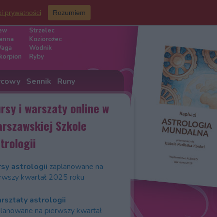
ki prywatności
Rozumiem
iaku
ew
Strzelec
anna
Koziorożec
aga
Wodnik
korpion
Ryby
ycowy
Sennik
Runy
rsy i warszaty online w
rszawskiej Szkole
trologii
sy astrologii
zaplanowane na
rwszy kwartał 2025 roku
rsztaty astrologii
lanowane na pierwszy kwartał