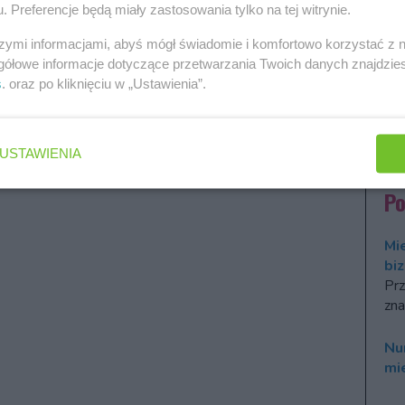
. Preferencje będą miały zastosowania tylko na tej witrynie.
Fo
szymi informacjami, abyś mógł świadomie i komfortowo korzystać z
rakterze Bliźniąt
Ho
gółowe informacje dotyczące przetwarzania Twoich danych znajdzi
20
s
. oraz po kliknięciu w „Ustawienia”.
Ro
num
Dwó
USTAWIENIA
P
Mi
bi
Prz
zna
Nu
mi