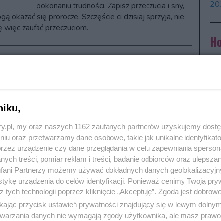
20
pokonaniu trudności. Zapisz przeczucia i sny,
ą okazać się prorocze. Szczęście ci dzisiaj sprzyja, nie
ię więc zaufać przeczuciom.
Ho
ro
skop miesięczny dla Bliźniąt
Ho
e w sekstylu sprzyja sukcesom, dopisze ci powodzenie.
Prz
esz w dobrym humorze, ale dbaj o siebie. Wykorzystaj
zna
niku,
 okazję, aby odpocząć i skoncentruj się przede
tkim na swoich własnych sprawach, bo ciągle ktoś
ary.pl, my oraz naszych 1162 zaufanych partnerów uzyskujemy dost
Ho
 cię o coś prosił.
niu oraz przetwarzamy dane osobowe, takie jak unikalne identyfikat
Og
przez urządzenie czy dane przeglądania w celu zapewniania sperson
Po
skop roczny dla Bliźniąt na 2026 rok
ych treści, pomiar reklam i treści, badanie odbiorców oraz ulepszan
bar
fani Partnerzy możemy używać dokładnych danych geolokalizacyjn
 tygodniowy dla Bliźniąt
cie
tykę urządzenia do celów identyfikacji. Ponieważ cenimy Twoją pry
z tych technologii poprzez kliknięcie „Akceptuję”. Zgoda jest dobro
dź co karty tarota wróżą Ci na ten tydzień.
Wr
ikając przycisk ustawień prywatności znajdujący się w lewym dolny
Kar
wdź, którym znakiem jesteś w chińskim zodiaku.
etwarzania danych nie wymagają zgody użytkownika, ale masz prawo 
rok