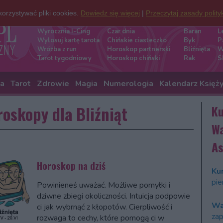
orzystywać pliki cookies.
Dowiedz się więcej
|
Przeczytaj zasady polity
Darmowe wróżby
Znaki zod
Wyrocznia I-Cing
Czar dnia
Baran
L
Wylosuj kartę tarota
Chińskie ciasteczko
Byk
P
Wróżba z run
Horoskop partnerski
Bliźnięta
W
Tarot tygodniowy
Horoskop chiński
Rak
S
ia
Tarot
Zdrowie
Magia
Numerologia
Kalendarz Księż
oskopy dla Bliźniąt
Ku
Wa
As
Horoskop na dziś
Kur
pie
Powinieneś uważać. Możliwe pomyłki i
dziwne zbiegi okoliczności. Intuicja podpowie
Wa
ci jak wybrnąć z kłopotów. Cierpliwość i
zap
rozwaga to cechy, które pomogą ci w