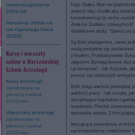
tego Znaku. Byki nie poprzesta
numerologiczny na
znaleźć siły i środki aby zreal
2026 rok
konsekwencja to cechy wyróżni
Horoskop chiński na
Znaków Zodiaku. Umiejętność p
rok Ognistego Konia
dodatkowe atuty. "Śpiesz się p
(2026)
Są Byki inteligentne, zanim je
wolą porządnie się zastanowić
Kursy i warszaty
z trudem. Przekonywanie Byka
online w Warszawskiej
zajęciem. Bywają leniwe, bez p
Szkole Astrologii
i przemęczać - tak fizycznie, jak
powoli, raz zdobytych umiejętn
Kursy astrologii
Byki znają wartość pieniądza, 
zaplanowane na
wartość pracy - tak swojej, jak 
pierwszy kwartał
zarządzające kapitałem i giełdy
2025 roku
wspaniale. Prestiż, stanowisko 
Warsztaty astrologii
niezwykle ważne. Z firm plajtuj
zaplanowane na
Inną grupą zawodową, w które
pierwszy kwartał
są restauratorzy i właściciele
2025 roku