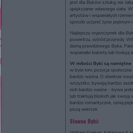
jest dla Byków sztuką, nie ża
upiększanie własnego ciała. 
artystów i wspaniałych rzemieś
sposób uczynić życie pięknym
Najlepszy wypoczynek dla Byk
powietrzu, wśród przyrody. Wł
dumą prawdziwego Byka. Panie
wspaniałe bukiety lub hodują a
W miłości Byki są namiętne 
w byle kim, pozycja społeczna i
bardzo ważna. O obiekcie swy
wszystko, bywają bardzo zazdro
nich bardzo ważne - bywa jedn
lub traktują bliskich jak swoj
bardzo romantyczne, cenią pięk
piszą wiersze.
Sławne Byki:
William Szekpir, Katarzyna II, 