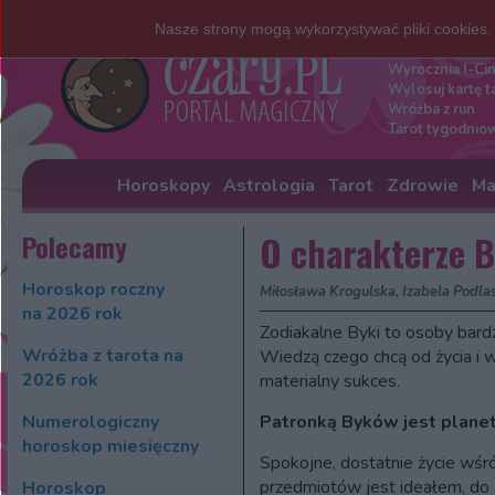
Nasze strony mogą wykorzystywać pliki cookies
Darmowe w
Wyrocznia I-Ci
Wylosuj kartę t
Wróżba z run
Tarot tygodnio
Horoskopy
Astrologia
Tarot
Zdrowie
Ma
Polecamy
O charakterze 
Horoskop roczny
Miłosława Krogulska, Izabela Podla
na 2026 rok
Zodiakalne Byki to osoby bard
Wróżba z tarota na
Wiedzą czego chcą od życia i 
2026 rok
materialny sukces.
Numerologiczny
Patronką Byków jest planet
horoskop miesięczny
Spokojne, dostatnie życie wśró
przedmiotów jest ideałem, do 
Horoskop