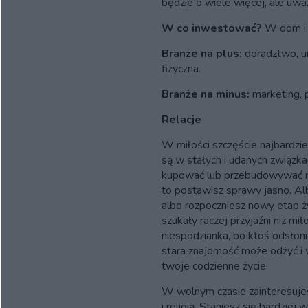
będzie o wiele więcej, ale uwa
W co inwestować?
W dom i 
Branże na plus:
doradztwo, ur
fizyczna.
Branże na minus:
marketing, 
Relacje
W miłości szczęście najbardzi
są w stałych i udanych związka
kupować lub przebudowywać mie
to postawisz sprawy jasno. Alb
albo rozpoczniesz nowy etap 
szukały raczej przyjaźni niż mi
niespodzianka, bo ktoś odsłon
stara znajomość może odżyć i 
twoje codzienne życie.
W wolnym czasie zainteresujes
i religią. Staniesz się bardziej 