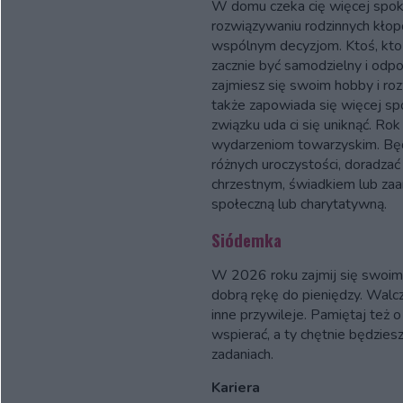
W domu czeka cię więcej spoko
rozwiązywaniu rodzinnych kło
wspólnym decyzjom. Ktoś, kto
zacznie być samodzielny i odpo
zajmiesz się swoim hobby i r
także zapowiada się więcej sp
związku uda ci się uniknąć. Ro
wydarzeniom towarzyskim. Będ
różnych uroczystości, doradzać
chrzestnym, świadkiem lub zaa
społeczną lub charytatywną.
Siódemka
W 2026 roku zajmij się swoimi
dobrą rękę do pieniędzy. Walc
inne przywileje. Pamiętaj też o
wspierać, a ty chętnie będzie
zadaniach.
Kariera