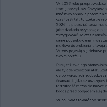
W 2026 roku przeprowadzisz
trochę porządków. Chwytasz pi
mnóstwo spraw, a potem z nic
czas? Jeśli tak, to czeka cię r
2026 na plusie, już teraz musis
jakie działania przynoszą ci pie
zrezygnować. To czas bilansów i
same podziękowania. Inwestuj w
możliwe do zrobienia, a twoja s
Wtedy pojawią się ciekawe pro
twoim portfelu.
Pilnuj też swojego stanowiska
ale ty odeprzesz ten atak. Sze
cię po wakacjach, zdobędzies
finansach będziesz oszczędny i
rozrzutność zaczną cię nawet 
kogoś przed podjęciem złej dec
W co inwestować?
W siebie 