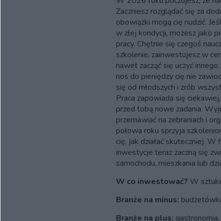
W 2026 roku poczujesz, że nad
Zaczniesz rozglądać się za dod
obowiązki mogą cię nudzić. Jeśli
w złej kondycji, możesz jako 
pracy. Chętnie się czegoś nauc
szkolenie, zainwestujesz w cer
nawet zacząć się uczyć inneg
nos do pieniędzy cię nie zawiod
się od młodszych i zrób wszyst
Praca zapowiada się ciekawiej
przed tobą nowe zadania. Wyjdz
przemawiać na zebraniach i or
połowa roku sprzyja szkolenio
cię, jak działać skuteczniej. 
inwestycje teraz zaczną się zw
samochodu, mieszkania lub dzia
W co inwestować?
W sztukę
Branże na minus:
budżetówka
Branże na plus:
gastronomia, 