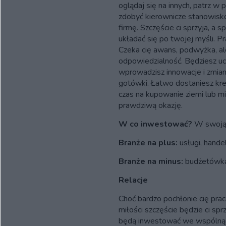
oglądaj się na innych, patrz 
zdobyć kierownicze stanowisk
firmę. Szczęście ci sprzyja, a 
układać się po twojej myśli. Pr
Czeka cię awans, podwyżka, al
odpowiedzialność. Będziesz u
wprowadzisz innowacje i zmia
gotówki. Łatwo dostaniesz kre
czas na kupowanie ziemi lub m
prawdziwą okazję.
W co inwestować?
W swoją 
Branże na plus:
usługi, hande
Branże na minus:
budżetówka
Relacje
Choć bardzo pochłonie cię prac
miłości szczęście będzie ci spr
będą inwestować we wspólną p