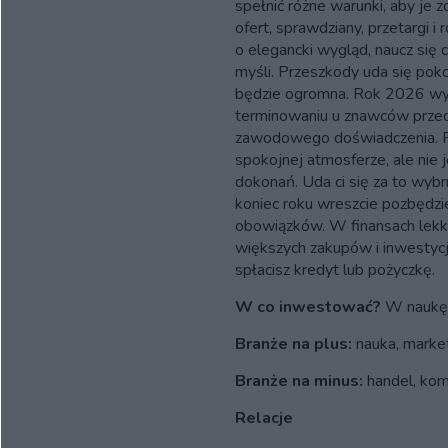
spełnić różne warunki, aby je 
ofert, sprawdziany, przetargi i
o elegancki wygląd, naucz się 
myśli. Przeszkody uda się poko
będzie ogromna. Rok 2026 wyj
terminowaniu u znawców prze
zawodowego doświadczenia. P
spokojnej atmosferze, ale nie 
dokonań. Uda ci się za to wybr
koniec roku wreszcie pozbędzi
obowiązków. W finansach lekka
większych zakupów i inwestycj
spłacisz kredyt lub pożyczkę.
W co inwestować?
W naukę
Branże na plus:
nauka, marke
Branże na minus:
handel, kom
Relacje