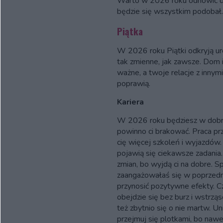
Warto w 2026 roku odnowić d
będzie się wszystkim podobał.
Piątka
W 2026 roku Piątki odkryją uro
tak zmienne, jak zawsze. Dom i
ważne, a twoje relacje z innymi
poprawią.
Kariera
W 2026 roku będziesz w dobr
powinno ci brakować. Praca prz
cię więcej szkoleń i wyjazdów.
pojawią się ciekawsze zadania. 
zmian, bo wyjdą ci na dobre. Sp
zaangażowałaś się w poprzedni
przynosić pozytywne efekty. Cz
obejdzie się bez burz i wstrzą
też zbytnio się o nie martw. Un
przejmuj się plotkami, bo nawet