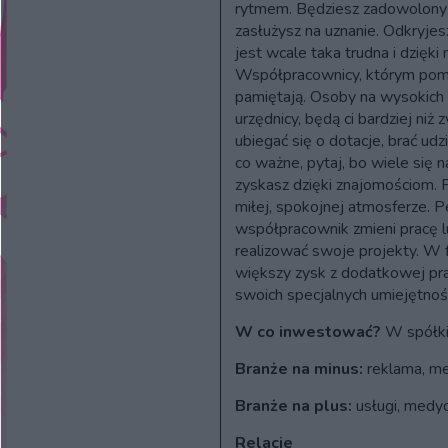
rytmem. Będziesz zadowolony z
zasłużysz na uznanie. Odkryjes
jest wcale taka trudna i dzięki 
Współpracownicy, którym poma
pamiętają. Osoby na wysokich 
urzędnicy, będą ci bardziej niż
ubiegać się o dotacje, brać ud
co ważne, pytaj, bo wiele się 
zyskasz dzięki znajomościom. 
miłej, spokojnej atmosferze.
współpracownik zmieni pracę l
realizować swoje projekty. W f
większy zysk z dodatkowej pra
swoich specjalnych umiejętnoś
W co inwestować?
W spółki 
Branże na minus:
reklama, m
Branże na plus:
usługi, medyc
Relacje