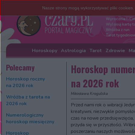
Nasze strony mogą wykorzystywać pliki cookies
Darmowe w
Wyrocznia I-Ci
Wylosuj kartę t
Wróżba z run
Tarot tygodnio
Horoskopy
Astrologia
Tarot
Zdrowie
Ma
Polecamy
Horoskop numer
Horoskop roczny
na 2026 rok
na 2026 rok
Miłosława Krogulska
Wróżba z tarota na
2026 rok
Przed nami rok o wibracji Jedy
kreatywni, niezwykle pomysło
Numerologiczny
czas na nowe przedsięwzięcia, 
horoskop miesięczny
przyda się w przyszłości. Wibra
poszerzaniu naszych możliwośc
Horoskop