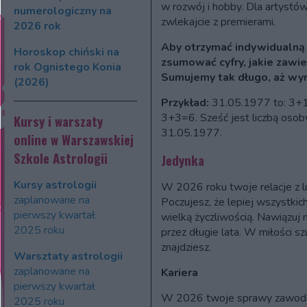
w rozwój i hobby. Dla artystó
numerologiczny na
zwlekajcie z premierami.
2026 rok
Aby otrzymać indywidualną
Horoskop chiński na
zsumować cyfry, jakie zawie
rok Ognistego Konia
Sumujemy tak długo, aż wyn
(2026)
Przykład:
31.05.1977 to: 3+
3+3=6. Sześć jest liczbą osoby,
Kursy i warszaty
31.05.1977.
online w Warszawskiej
Szkole Astrologii
Jedynka
Kursy astrologii
W 2026 roku twoje relacje z l
zaplanowane na
Poczujesz, że lepiej wszystkich
pierwszy kwartał
wielką życzliwością. Nawiązuj 
2025 roku
przez długie lata. W miłości sz
znajdziesz.
Warsztaty astrologii
zaplanowane na
Kariera
pierwszy kwartał
W 2026 twoje sprawy zawod
2025 roku