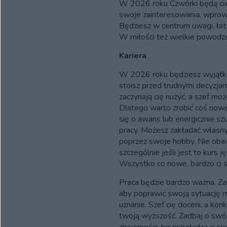
W 2026 roku Czwórki będą cies
swoje zainteresowania, wprow
Będziesz w centrum uwagi, ła
W miłości też wielkie powodze
Kariera
W 2026 roku będziesz wyjątko
stoisz przed trudnymi decyzja
zaczynają cię nużyć, a szef m
Dlatego warto zrobić coś nowe
się o awans lub energicznie szu
pracy. Możesz zakładać własny
poprzez swoje hobby. Nie obawi
szczególnie jeśli jest to kurs 
Wszystko co nowe, bardzo ci si
Praca będzie bardzo ważna. Za
aby poprawić swoją sytuację m
uznanie. Szef cię doceni, a kon
twoją wyższość. Zadbaj o swó