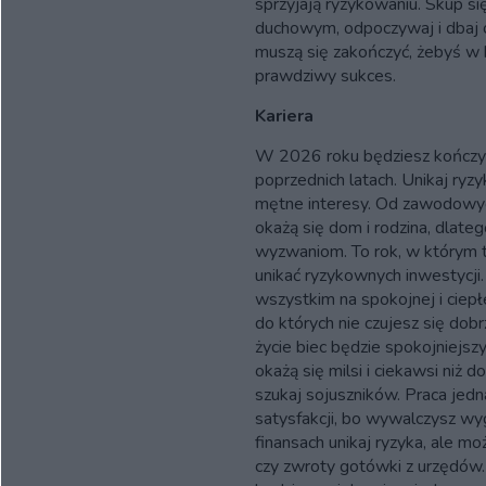
sprzyjają ryzykowaniu. Skup si
duchowym, odpoczywaj i dbaj
muszą się zakończyć, żebyś w k
prawdziwy sukces.
Kariera
W 2026 roku będziesz kończyć 
poprzednich latach. Unikaj ryzy
mętne interesy. Od zawodowy
okażą się dom i rodzina, dlat
wyzwaniom. To rok, w którym t
unikać ryzykownych inwestycji.
wszystkim na spokojnej i ciepłe
do których nie czujesz się d
życie biec będzie spokojniejs
okażą się milsi i ciekawsi niż do
szukaj sojuszników. Praca jedna
satysfakcji, bo wywalczysz wy
finansach unikaj ryzyka, ale m
czy zwroty gotówki z urzędów.