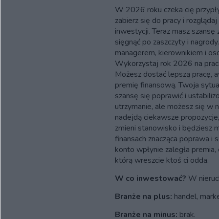
W 2026 roku czeka cię przypł
zabierz się do pracy i rozgląda
inwestycji. Teraz masz szansę
sięgnąć po zaszczyty i nagrod
managerem, kierownikiem i osobą
Wykorzystaj rok 2026 na pracę,
Możesz dostać lepszą pracę, 
premię finansową. Twoja sytua
szansę się poprawić i ustabiliz
utrzymanie, ale możesz się w n
nadejdą ciekawsze propozycje
zmieni stanowisko i będziesz 
finansach znacząca poprawa i 
konto wpłynie zaległa premia,
którą wreszcie ktoś ci odda.
W co inwestować?
W nieruc
Branże na plus:
handel, market
Branże na minus:
brak.