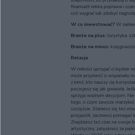
znajomości, bo przydadzą ci si
finansach lekka poprawa i sza
coś wygrać lub zdobyć nagrodę
W co inwestować?
W siebie
Branże na plus:
turystyka, szt
Branże na minus:
księgowość
Relacje
W miłości sprzyjać ci będzie w
może przynieść ci wspaniały r
z kimś, kto nauczy cię korzysta
poczujesz się jak gwiazda. Jeś
sprzyja ważnym decyzjom. Nie 
tego, o czym zawsze marzyłeś 
szczęście. Staniesz się też otw
przyjaciół, zaczniesz pomagać
Znajdziesz też czas na swoje h
artystyczny, zatęsknisz za pię