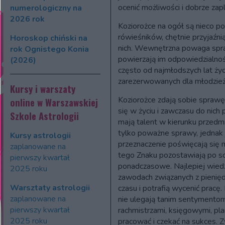
ocenić możliwości i dobrze zap
numerologiczny na
2026 rok
Koziorożce na ogół są nieco p
rówieśników, chętnie przyjaźni
Horoskop chiński na
nich. Wewnętrzna powaga spraw
rok Ognistego Konia
powierzają im odpowiedzialno
(2026)
często od najmłodszych lat życ
zarezerwowanych dla młodzieży
Kursy i warszaty
Koziorożce zdają sobie sprawę 
online w Warszawskiej
się w życiu i zawczasu do nich 
Szkole Astrologii
mają talent w kierunku przedmi
tylko poważne sprawy, jednak 
Kursy astrologii
przeznaczenie poświęcają się m
zaplanowane na
tego Znaku pozostawiają po so
pierwszy kwartał
ponadczasowe. Najlepiej wied
2025 roku
zawodach związanych z pieniędz
Warsztaty astrologii
czasu i potrafią wycenić pracę.
zaplanowane na
nie ulegają tanim sentymento
pierwszy kwartał
rachmistrzami, księgowymi, pla
2025 roku
pracować i czekać na sukces. 