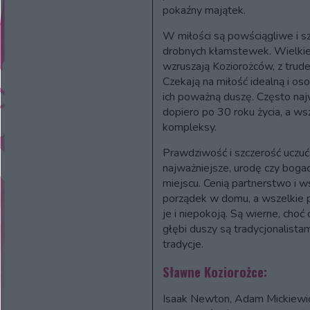
pokaźny majątek.
W miłości są powściągliwe i szc
drobnych kłamstewek. Wielkie 
wzruszają Koziorożców, z trud
Czekają na miłość idealną i os
ich poważną duszę. Często naj
dopiero po 30 roku życia, a w
kompleksy.
Prawdziwość i szczerość uczuć
najważniejsze, urodę czy boga
miejscu. Cenią partnerstwo i 
porządek w domu, a wszelkie 
je i niepokoją. Są wierne, cho
głębi duszy są tradycjonalistami
tradycje.
Sławne Koziorożce:
Isaak Newton, Adam Mickiewic