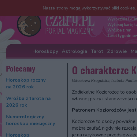
Nasze strony mogą wykorzystywać pliki cookies
Darmowe w
Wyrocznia I-Ci
Wylosuj kartę t
Wróżba z run
Tarot tygodnio
Horoskopy
Astrologia
Tarot
Zdrowie
Ma
Polecamy
O charakterze K
Horoskop roczny
Miłosława Krogulska, Izabela Podla
na 2026 rok
Zodiakalne Koziorożce to osob
Wróżba z tarota na
własnej pracy i stanowczości o
2026 rok
Patronem Koziorożców jest 
Numerologiczny
Koziorożce to osoby poważne i
horoskop miesięczny
można zaufać, nigdy nie rzucaj
je na ryzykowne przedsięwzięci
Horoskop