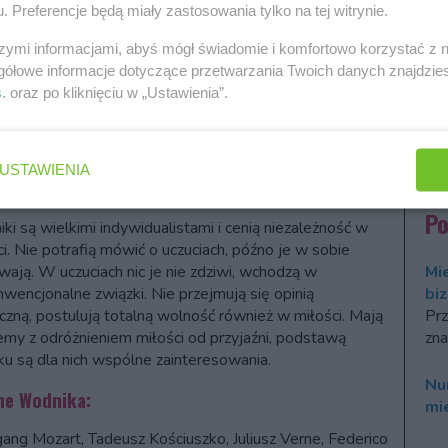
zca, elektronik, elektryk, inżynier, naukowiec, psycholog,
. Preferencje będą miały zastosowania tylko na tej witrynie.
Fo
wnik socjalny, pisarz, poeta, homeopata.
szymi informacjami, abyś mógł świadomie i komfortowo korzystać z
ki odpoczywają w ruchu, pociągają je bezkresne
Ho
gółowe informacje dotyczące przetwarzania Twoich danych znajdzi
trzenie i duża wysokość. dla tego chętnie uprawiają
20
s
. oraz po kliknięciu w „Ustawienia”.
aczkę górską, jeżdżą na rowerze czy rolkach. Pociągają
Ro
nież sporty ekstremalne i dziwne, takie jak łyżworolki,
num
 na linie, paralotnia. Wolny czas spędzają przeważnie
Dwó
 komputerem lub rozbierając na części domowy
USTAWIENIA
zor.
P
ki są wielkimi indywidualistami i cenią niezależność w
ci. Nie potrafią mówić o uczuciach, późno je w sobie
wają. W uczuciach nic je nie zdziwi, wchodzą w
Mi
nwencjonalne związki. Nie przejmują się opinią
bi
czną, postulują totalną wolność również w miłości. Mają
Prz
emy z odróżnieniem miłości od przyjaźni, podstawą
zna
ku są dla nich wspólne zainteresowania.
Nu
ne Wodnika:
mi
ang Mozart, Tadeusz Kościuszko, Juliusz Verne, Federico