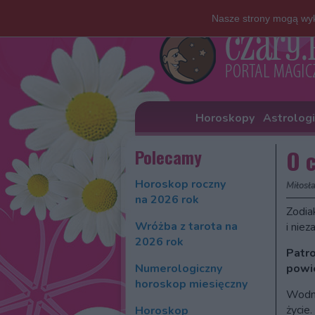
Nasze strony mogą wyk
Horoskopy
Astrolog
Polecamy
O 
Horoskop roczny
Miłosł
na 2026 rok
Zodia
Wróżba z tarota na
i niez
2026 rok
Patro
Numerologiczny
powi
horoskop miesięczny
Wodni
życie.
Horoskop