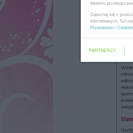
wynala
takiemu przetwarzaniu
praco
Zapoznaj się z poniż
Wodni
internetowych. Szcze
przes
Prywatności
i
Cookie
wspin
je rów
skoki
przed
PARTNERZY
telewi
Wodni
miłoś
odkry
nieko
społe
probl
związ
Sław
Wolfg