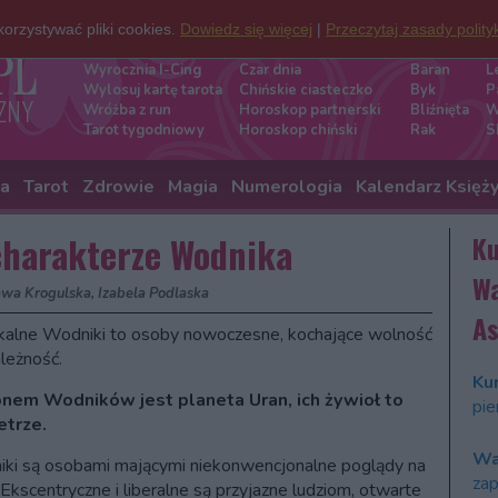
orzystywać pliki cookies.
Dowiedz się więcej
|
Przeczytaj zasady polity
Darmowe wróżby
Znaki zod
Wyrocznia I-Cing
Czar dnia
Baran
L
Wylosuj kartę tarota
Chińskie ciasteczko
Byk
P
Wróżba z run
Horoskop partnerski
Bliźnięta
W
Tarot tygodniowy
Horoskop chiński
Rak
S
ia
Tarot
Zdrowie
Magia
Numerologia
Kalendarz Księż
charakterze Wodnika
Ku
Wa
awa Krogulska, Izabela Podlaska
As
kalne Wodniki to osoby nowoczesne, kochające wolność
ależność.
Kur
nem Wodników jest planeta Uran, ich żywioł to
pie
etrze.
Wa
ki są osobami mającymi niekonwencjonalne poglądy na
zap
 Ekscentryczne i liberalne są przyjazne ludziom, otwarte