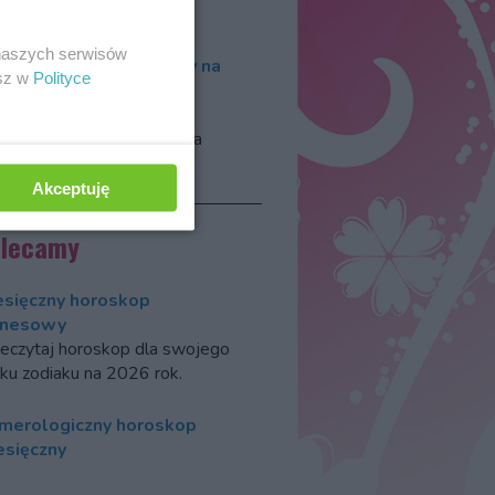
rtuny
.
 naszych serwisów
roskop numerologiczny na
esz w
Polityce
26 rok
kiem 2026, według
erologów, włada wibracja
jki.
Akceptuję
olecamy
esięczny horoskop
znesowy
eczytaj horoskop dla swojego
ku zodiaku na 2026 rok.
merologiczny horoskop
esięczny