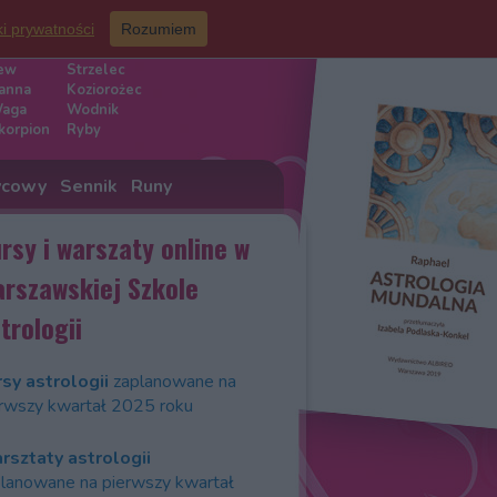
ki prywatności
Rozumiem
iaku
ew
Strzelec
anna
Koziorożec
aga
Wodnik
korpion
Ryby
ycowy
Sennik
Runy
rsy i warszaty online w
rszawskiej Szkole
trologii
sy astrologii
zaplanowane na
rwszy kwartał 2025 roku
rsztaty astrologii
lanowane na pierwszy kwartał