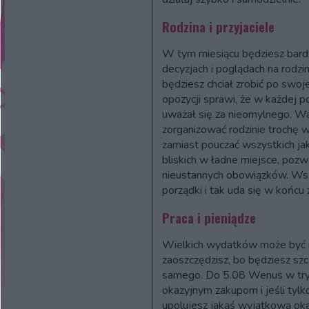
Rodzina i przyjaciele
W tym miesiącu będziesz bard
decyzjach i poglądach na rodz
będziesz chciał zrobić po swo
opozycji sprawi, że w każdej 
uważał się za nieomylnego. Wa
zorganizować rodzinie trochę 
zamiast pouczać wszystkich jak
bliskich w ładne miejsce, pozw
nieustannych obowiązków. Wsz
porządki i tak uda się w końcu 
Praca i pieniądze
Wielkich wydatków może być mn
zaoszczędzisz, bo będziesz szcz
samego. Do 5.08 Wenus w try
okazyjnym zakupom i jeśli tylko
upolujesz jakąś wyjątkową oka