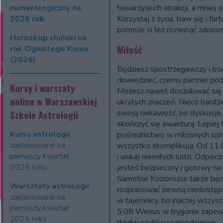
numerologiczny na
towarzyskich atrakcji, a mniej
2026 rok
Korzystaj z życia, baw się i fl
pomoże ci też rozwinąć zdolnoś
Horoskop chiński na
Miłość
rok Ognistego Konia
(2026)
Będziesz spostrzegawczy i tro
dowiedzieć, czemu partner pode
Kursy i warszaty
Możesz nawet doszukiwać się 
online w Warszawskiej
ukrytych znaczeń. Nieco bardzi
swoją ciekawość, bo dyskusje
Szkole Astrologii
skończyć się awanturą. Lepiej t
Kursy astrologii
pośrednictwo w miłosnych spra
zaplanowane na
wszystko skomplikują. Od 11.0
pierwszy kwartał
i unikaj niemiłych ludzi. Odpocz
2025 roku
jesteś bezpieczny i gotowy na
Samotne Koziorożce także będ
Warsztaty astrologii
rozpracować pewną niedostępn
zaplanowane na
w tajemnicy, bo inaczej wszys
pierwszy kwartał
5.08 Wenus w trygonie zapewni
2025 roku
działaj szybko i samodzielnie.