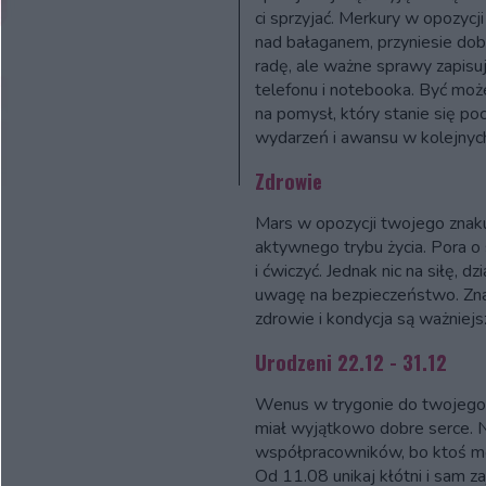
ci sprzyjać. Merkury w opozyc
nad bałaganem, przyniesie do
radę, ale ważne sprawy zapisuj
telefonu i notebooka. Być mo
na pomysł, który stanie się po
wydarzeń i awansu w kolejnych
Zdrowie
Mars w opozycji twojego znak
aktywnego trybu życia. Pora o 
i ćwiczyć. Jednak nic na siłę, d
uwagę na bezpieczeństwo. Znajd
zdrowie i kondycja są ważniejs
Urodzeni 22.12 - 31.12
Wenus w trygonie do twojego 
miał wyjątkowo dobre serce. N
współpracowników, bo ktoś mo
Od 11.08 unikaj kłótni i sam z