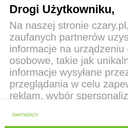
Drogi Użytkowniku,
Na naszej stronie czary.p
zaufanych partnerów uzy
informacje na urządzeniu
osobowe, takie jak unikal
informacje wysyłane prze
przeglądania w celu zape
reklam, wybór spersonaliz
treści, badanie odbiorców
PARTNERZY
Użytkownika my i Zaufan