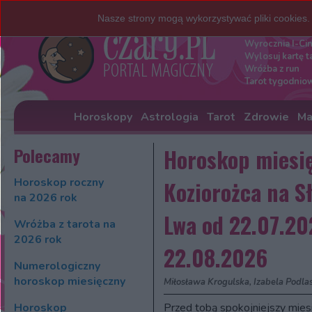
Nasze strony mogą wykorzystywać pliki cookies
Darmowe w
Wyrocznia I-Ci
Wylosuj kartę t
Wróżba z run
Tarot tygodnio
Horoskopy
Astrologia
Tarot
Zdrowie
Ma
Polecamy
Horoskop miesię
Horoskop roczny
Koziorożca na S
na 2026 rok
Lwa od 22.07.20
Wróżba z tarota na
2026 rok
22.08.2026
Numerologiczny
horoskop miesięczny
Miłosława Krogulska, Izabela Podla
Horoskop
Przed tobą spokojniejszy miesi