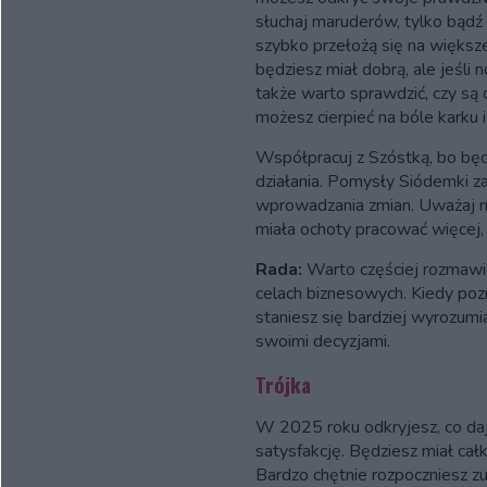
słuchaj maruderów, tylko bądź
szybko przełożą się na większ
będziesz miał dobrą, ale jeśli 
także warto sprawdzić, czy są 
możesz cierpieć na bóle karku 
Współpracuj z Szóstką, bo będ
działania. Pomysły Siódemki zai
wprowadzania zmian. Uważaj na
miała ochoty pracować więcej, 
Rada:
Warto częściej rozmawia
celach biznesowych. Kiedy poz
staniesz się bardziej wyrozumiał
swoimi decyzjami.
Trójka
W 2025 roku odkryjesz, co da
satysfakcję. Będziesz miał cał
Bardzo chętnie rozpoczniesz z