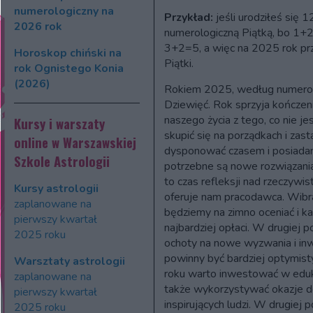
numerologiczny na
Przykład:
jeśli urodziłeś się 
2026 rok
numerologiczną Piątką, bo 
3+2=5, a więc na 2025 rok prz
Horoskop chiński na
Piątki.
rok Ognistego Konia
(2026)
Rokiem 2025, według numerolo
Dziewięć. Rok sprzyja kończeni
naszego życia z tego, co nie j
Kursy i warszaty
skupić się na porządkach i zast
online w Warszawskiej
dysponować czasem i posiadan
Szkole Astrologii
potrzebne są nowe rozwiązani
to czas refleksji nad rzeczywis
Kursy astrologii
oferuje nam pracodawca. Wibra
zaplanowane na
będziemy na zimno oceniać i ka
pierwszy kwartał
najbardziej opłaci. W drugiej
2025 roku
ochoty na nowe wyzwania i inw
powinny być bardziej optymis
Warsztaty astrologii
roku warto inwestować w eduka
zaplanowane na
także wykorzystywać okazje 
pierwszy kwartał
inspirujących ludzi. W drugiej
2025 roku