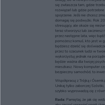
się zwłaszcza tam, gdzie trze
rozwiązań lub gdzie potrzebne 
spojrzenie. Jeśli nie chcesz zmi
domagaj się podwyżki. Rok 202
stresujący, ale okaże się niezw
teraz stworzysz lub zaczniesz r
przez następne lata, więc bądź
pomożesz komuś, kto jest w gor
będziesz dzielić się doświadcz
przez to szacunek ludzi w two
wykorzystuj jednak na porządn
będzie ważna dla twojej psychi
mieszkasz. Nowy komputer czy 
bezpieczny samochód, to inwes
Współpracuj z Trójką i Ósemką,
Unikaj tylko zaborczej Szóstki
szybko wyprowadzą cię z rów
Rada:
Pamiętaj, że jak cię widz
aby zacząć uprawiać sport i bar