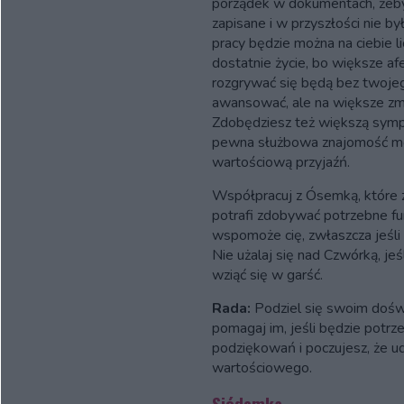
porządek w dokumentach, żeb
zapisane i w przyszłości nie b
pracy będzie można na ciebie li
dostatnie życie, bo większe 
rozgrywać się będą bez twojeg
awansować, ale na większe zmi
Zdobędziesz też większą sym
pewna służbowa znajomość mo
wartościową przyjaźń.
Współpracuj z Ósemką, które z
potrafi zdobywać potrzebne f
wspomoże cię, zwłaszcza jeśli
Nie użalaj się nad Czwórką, jeśl
wziąć się w garść.
Rada:
Podziel się swoim doświ
pomagaj im, jeśli będzie potrz
podziękowań i poczujesz, że uda
wartościowego.
Siódemka