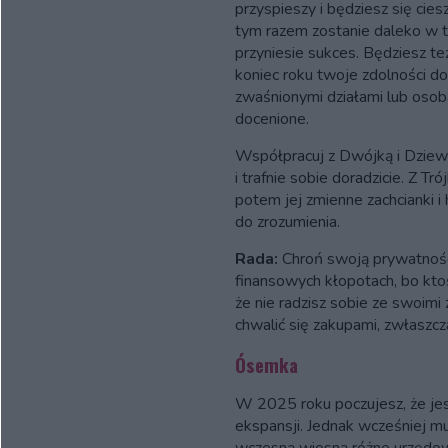
przyspieszy i będziesz się cie
tym razem zostanie daleko w t
przyniesie sukces. Będziesz t
koniec roku twoje zdolności d
zwaśnionymi działami lub osob
docenione.
Współpracuj z Dwójką i Dziewi
i trafnie sobie doradzicie. Z Tró
potem jej zmienne zachcianki i
do zrozumienia.
Rada:
Chroń swoją prywatność
finansowych kłopotach, bo kto
że nie radzisz sobie ze swoimi 
chwalić się zakupami, zwłaszc
Ósemka
W 2025 roku poczujesz, że j
ekspansji. Jednak wcześniej mu