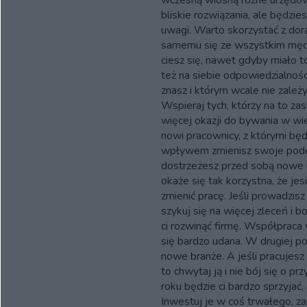
wczesną wiosną różne urzędo
bliskie rozwiązania, ale będzie
uwagi. Warto skorzystać z dor
samemu się ze wszystkim męczy
ciesz się, nawet gdyby miało t
też na siebie odpowiedzialności
znasz i którym wcale nie zale
Wspieraj tych, którzy na to z
więcej okazji do bywania w wie
nowi pracownicy, z którymi będ
wpływem zmienisz swoje pode
dostrzeżesz przed sobą nowe 
okaże się tak korzystna, że je
zmienić pracę. Jeśli prowadzis
szykuj się na więcej zleceń i b
ci rozwinąć firmę. Współpraca 
się bardzo udana. W drugiej p
nowe branże. A jeśli pracujesz 
to chwytaj ją i nie bój się o 
roku będzie ci bardzo sprzyjać,
Inwestuj je w coś trwałego, z