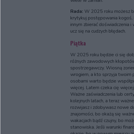
wiele w zamian.
Rada:
W 2025 roku możesz być 
krytykuj postępowania kogoś, k
innym zbierać doświadczenia i w
ucz się na cudzych błędach.
Piątka
W 2025 roku będzie ci się dob
różnych zawodowych kłopotów,
spostrzegawczy. Wiosną zorien
wrogiem, a kto sprzyja twoim
osobami warto będzie współpr
więcej. Latem czeka cię więce
Ważne zaświadczenia lub certy
kolejnych latach, a teraz ważne 
rozwijasz i zdobywasz nowe do
znajomości, bo okażą się ważne
wakacjach bądź czujny, bo moż
stanowiska. Jeśli warunki fina
okazję, bo w nowym miejscu zo