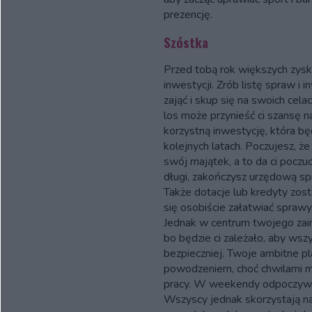
prezencję.
Szóstka
Przed tobą rok większych zysk
inwestycji. Zrób listę spraw i i
zająć i skup się na swoich ce
los może przynieść ci szansę n
korzystną inwestycję, która bę
kolejnych latach. Poczujesz, ż
swój majątek, a to da ci poczu
długi, zakończysz urzędową spr
Także dotacje lub kredyty zosta
się osobiście załatwiać sprawy
Jednak w centrum twojego zain
bo będzie ci zależało, aby wsz
bezpieczniej. Twoje ambitne pl
powodzeniem, choć chwilami m
pracy. W weekendy odpoczywaj 
Wszyscy jednak skorzystają na