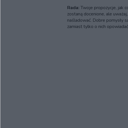
Rada:
Twoje propozycje, jak co
zostaną docenione, ale uważaj,
naśladować. Dobre pomysły s
zamiast tylko o nich opowiadać