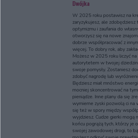
Dwójka
W 2025 roku postawisz na kr
zaryzykujesz, ale zdobędziesz t
optymizmu i zaufania do własny
otworzysz się na nowe znajomoś
dobrze współpracować z innymi
więcej. To dobry rok, aby zakła
Możesz w 2025 roku liczyć na 
autorytetem w twojej dziedzin
swoje pomysły. Zostaniesz do
zdobyć nagrodę lub wyróżnieni
Będziesz miał mnóstwo energii
mocniej skoncentrować na tym, 
pieniądze. Inne plany da się zr
wymierne zyski pozwolą ci na w
się też w spory między współp
wyjdziesz. Cudze gierki mogą m
końcu pogrążą tych, którzy je o
swojej zawodowej drogi, to b
możesz odkryć swoje prawdziw