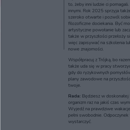
to, żeby inni ludzie ci pomagali.
innymi. Rok 2025 sprzyja także
szeroko otwarte i pozwól sobie
filozoficzne dociekania. Być m
artystyczne powołanie lub zaczn
także w przyszłości przełoży s
więc zapisywać na szkolenia lu
nowe znajomości.
Współpracuj z Trójką, bo razem
także uda się w pracy stworzyć
gdy do ryzykownych pomysłów 
plany zawodowe na przyszłość 
twoje.
Rada:
Będziesz w doskonałej k
organizm raz na jakiś czas wym
Wyjedź na prawdziwe wakacje 
pełni swobodnie. Odpoczynek 
wystarczyć.