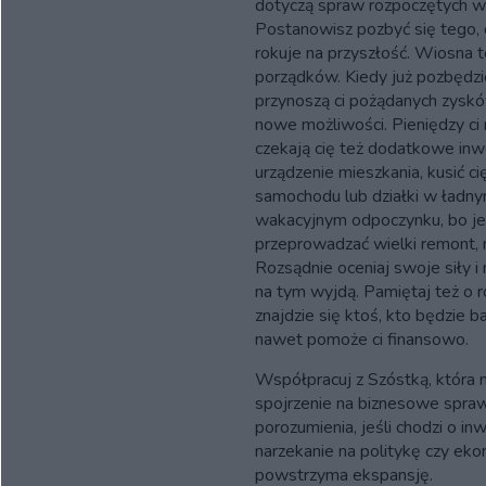
dotyczą spraw rozpoczętych w 
Postanowisz pozbyć się tego, c
rokuje na przyszłość. Wiosna to
porządków. Kiedy już pozbędzie
przynoszą ci pożądanych zysków
nowe możliwości. Pieniędzy ci 
czekają cię też dodatkowe inw
urządzenie mieszkania, kusić 
samochodu lub działki w ładny
wakacyjnym odpoczynku, bo jeś
przeprowadzać wielki remont,
Rozsądnie oceniaj swoje siły i
na tym wyjdą. Pamiętaj też o 
znajdzie się ktoś, kto będzie 
nawet pomoże ci finansowo.
Współpracuj z Szóstką, która
spojrzenie na biznesowe spraw
porozumienia, jeśli chodzi o in
narzekanie na politykę czy eko
powstrzyma ekspansję.