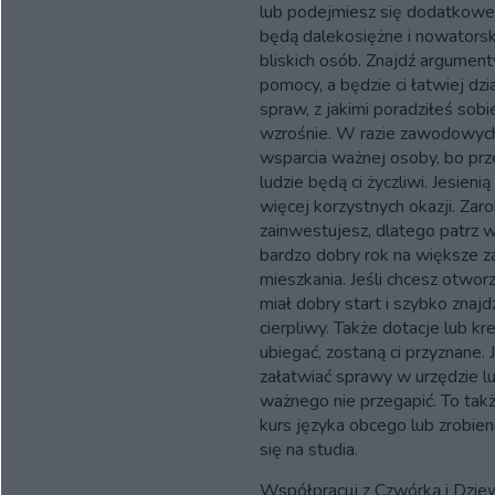
lub podejmiesz się dodatkowe
będą dalekosiężne i nowatorski
bliskich osób. Znajdź argument
pomocy, a będzie ci łatwiej dzi
spraw, z jakimi poradziłeś sobi
wzrośnie. W razie zawodowyc
wsparcia ważnej osoby, bo pr
ludzie będą ci życzliwi. Jesien
więcej korzystnych okazji. Zar
zainwestujesz, dlatego patrz 
bardzo dobry rok na większe za
mieszkania. Jeśli chcesz otwor
miał dobry start i szybko znajd
cierpliwy. Także dotacje lub kre
ubiegać, zostaną ci przyznane. 
załatwiać sprawy w urzędzie l
ważnego nie przegapić. To takż
kurs języka obcego lub zrobien
się na studia.
Współpracuj z Czwórką i Dziew