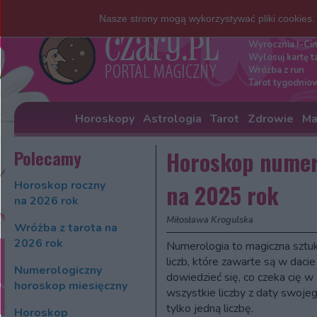
Nasze strony mogą wykorzystywać pliki cookies
Darmowe w
Wyrocznia I-Ci
Wylosuj kartę t
Wróżba z run
Tarot tygodnio
Horoskopy
Astrologia
Tarot
Zdrowie
Ma
Polecamy
Horoskop numer
Horoskop roczny
na 2025 rok
na 2026 rok
Miłosława Krogulska
Wróżba z tarota na
2026 rok
Numerologia to magiczna sztuk
liczb, które zawarte są w daci
Numerologiczny
dowiedzieć się, co czeka cię w
horoskop miesięczny
wszystkie liczby z daty swojeg
tylko jedną liczbę.
Horoskop