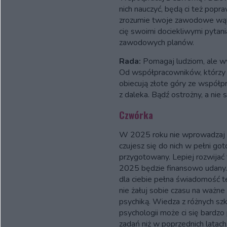
nich nauczyć, będą ci też popra
zrozumie twoje zawodowe wąt
cię swoimi dociekliwymi pytan
zawodowych planów.
Rada:
Pomagaj ludziom, ale wyc
Od współpracowników, którzy ki
obiecują złote góry ze współp
z daleka. Bądź ostrożny, a nie s
Czwórka
W 2025 roku nie wprowadzaj na 
czujesz się do nich w pełni got
przygotowany. Lepiej rozwijać 
2025 będzie finansowo udany.
dla ciebie pełna świadomość t
nie żałuj sobie czasu na ważne
psychiką. Wiedza z różnych sz
psychologii może ci się bardzo
zadań niż w poprzednich latach, 