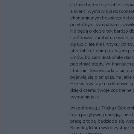
nikt nie będzie się ciebie czepi
a klienci wystawią ci doskonał
ekonomicznym bezpieczeństwie
przelotnymi sympatiami i chwil
nie będą o ciebie tak bardzo d
spróbować zarobić na twojej 
cię lubić, ale nie krytykuj ich 
obrażalski. Lepiej też latem 
umów, bo sam doskonale dasz s
popełniać błędy. W finansach p
stabilnie. Jesienią uda ci się od
pojawią się pieniądze, na jaki
Przeznaczysz je na domowe spr
dzięki czemu twoje codzienne ż
wygodniejsze.
Współpracuj z Trójką i Siódemk
tobą pozytywną energią. Inna 
pracę z tobą, będziecie się wsp
Szóstką, która wykorzystuje tw