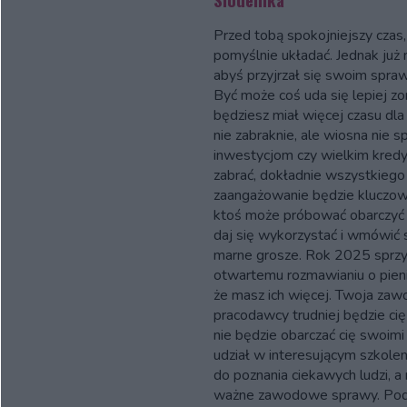
Przed tobą spokojniejszy cza
pomyślnie układać. Jednak już
abyś przyjrzał się swoim sp
Być może coś uda się lepiej zo
będziesz miał więcej czasu dl
nie zabraknie, ale wiosna nie 
inwestycjom czy wielkim kredyt
zabrać, dokładnie wszystkiego 
zaangażowanie będzie kluczow
ktoś może próbować obarczyć 
daj się wykorzystać i wmówić s
marne grosze. Rok 2025 sprzyj
otwartemu rozmawianiu o pieni
że masz ich więcej. Twoja zaw
pracodawcy trudniej będzie ci
nie będzie obarczać cię swoimi
udział w interesującym szkoleni
do poznania ciekawych ludzi, 
ważne zawodowe sprawy. Pod k