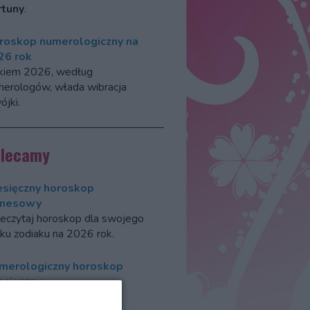
rtuny
.
roskop numerologiczny na
26 rok
kiem 2026, według
erologów, włada wibracja
jki.
olecamy
esięczny horoskop
znesowy
eczytaj horoskop dla swojego
ku zodiaku na 2026 rok.
merologiczny horoskop
esięczny