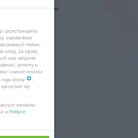
trologia a zdrowie
czyli
ęp do astrologii medycznej.
ęp i przechowujemy
ory, standardowe
alizowanych reklam,
ie usług. Za zgodą
ych oraz aktywnie
watność, prosimy o
wolna i zawsze możesz
m rogu strony
.
sprzeciwić się
 naszych serwisów
esz w
Polityce