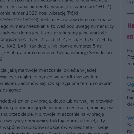
go mieszkania: np. mieszkanie numer 8 nosi wibrację
20
i; mieszkanie numer 40 wibrację Czwórki (bo 4+0=4);
kanie numer 1029 nosi wibrację Trójki
2+9=12=1+2=3). Jeśli mieszkasz w domu i nie masz
Ho
ego numeru mieszkania, to weź pod uwagę numer ulicy.
w adresie domu jest litera, przeliczamy ją na wartość
ro
ologiczną (A=1, B=2, C=3, D=4, E=5, F=6, G=7, H=8,
J=1, K=2, L=3 i tak dalej). Np. dom o numerze 5 na
Ho
cję Piątki, a dom o numerze 5A na wibrację Szóstki, bo
Prz
6.
zna
cja, jaką ma twoje mieszkanie, określa w jakiej
zinie życia najlepiej będzie się wiodło wszystkim
Ho
nikom. Zastanów się, czy sprzyja ona temu, co akurat
Og
z osiągnąć.
Po
bar
chciałbyś zmienić wibrację, dolep lub narysuj na drzwiach
cie
 która po dodaniu jej do wibracji mieszkania, zmieni ją w
aną przez ciebie. Np. twoje mieszkanie na wibrację
Wr
ki i wszyscy domownicy traktują dom jak hotel, a ty
Kar
z wspólnych obiadów i spacerów w niedzielę? Twoje
rok