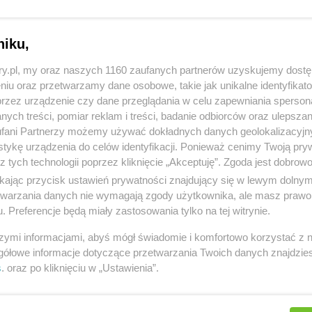
As
cję na Piątkę.
wst
a.
niku,
szkają artyści i ludzie, którzy potrafią się bawić! Trójka
ary.pl, my oraz naszych 1160 zaufanych partnerów uzyskujemy dost
a beztroskiemu życiu. Taki dom pełen jest przyjaciół,
niu oraz przetwarzamy dane osobowe, takie jak unikalne identyfikat
ząt domowych, a drzwi są otwarte dla wszystkich
przez urządzenie czy dane przeglądania w celu zapewniania sperson
ów. Jeśli jesteś samotny i nikt cię nie odwiedza, zmień
ych treści, pomiar reklam i treści, badanie odbiorców oraz ulepszan
ję na Trójkę lub Piątkę. Jeśli nadmiar gości cię nuży i
fani Partnerzy możemy używać dokładnych danych geolokalizacyjn
łbyś trochę odpocząć i posprzątać, zmień wibrację na
tykę urządzenia do celów identyfikacji. Ponieważ cenimy Twoją pry
kę.
z tych technologii poprzez kliknięcie „Akceptuję”. Zgoda jest dobro
ikając przycisk ustawień prywatności znajdujący się w lewym dolny
rka.
etwarzania danych nie wymagają zgody użytkownika, ale masz prawo 
. Preferencje będą miały zastosowania tylko na tej witrynie.
szkają pracowici ludzie, którzy cenią sobie święty
j. W takim mieszkaniu wszystko jest zaplanowane i
szymi informacjami, abyś mógł świadomie i komfortowo korzystać z
 się ustalonym rytmem, a starsze pokolenie wyraźnie
gółowe informacje dotyczące przetwarzania Twoich danych znajdzi
uje nad młodszym. To bezpieczne, ale nudne! Jeśli od
s
. oraz po kliknięciu w „Ustawienia”.
astu lat nie zmieniłeś w domu nawet zasłon, a każda
 niedziela zawsze wygląda tak samo, zmień wibrację na
ę lub Jedynkę.