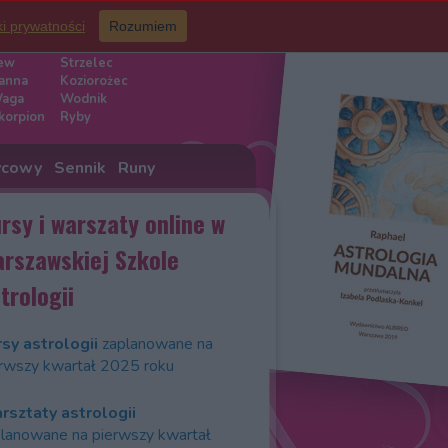
ki prywatności
Rozumiem
iaku
ew
Strzelec
anna
Koziorożec
aga
Wodnik
korpion
Ryby
ycowy
Sennik
Runy
rsy i warszaty online w
rszawskiej Szkole
trologii
sy astrologii
zaplanowane na
rwszy kwartał 2025 roku
rsztaty astrologii
lanowane na pierwszy kwartał