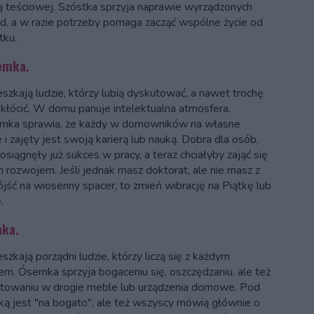
ą teściowej. Szóstka sprzyja naprawie wyrządzonych
d, a w razie potrzeby pomaga zacząć wspólne życie od
tku.
emka.
eszkają ludzie, którzy lubią dyskutować, a nawet trochę
okłócić. W domu panuje intelektualna atmosfera.
mka sprawia, że każdy w domowników na własne
 i zajęty jest swoją karierą lub nauką. Dobra dla osób,
osiągnęły już sukces w pracy, a teraz chciałyby zająć się
 rozwojem. Jeśli jednak masz doktorat, ale nie masz z
ójść na wiosenny spacer, to zmień wibrację na Piątkę lub
.
ka.
szkają porządni ludzie, którzy liczą się z każdym
em. Ósemka sprzyja bogaceniu się, oszczędzaniu, ale też
towaniu w drogie meble lub urządzenia domowe. Pod
ą jest "na bogato", ale też wszyscy mówią głównie o