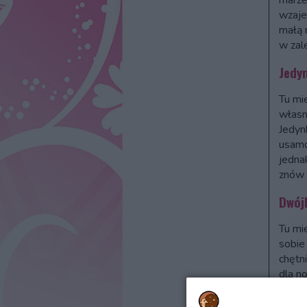
marzen
wzaje
małą 
w zal
Jedy
Tu mi
własn
Jedyn
usamo
jedna
znów 
Dwój
Tu mi
sobie
chętn
dla n
Probl
twoje