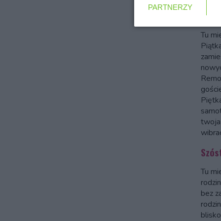
PARTNERZY
Piątk
Tu mie
Piątka
zamie
nowyc
Remon
gości
Piętk
samot
twoja
wibra
Szós
Tu mi
rodzi
bez z
rodzi
blisk