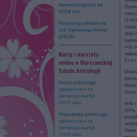
twoje
numerologiczny na
Ósemk
2026 rok
miesz
(1+0+
Horoskop chiński na
osobn
rok Ognistego Konia
Jeśli 
(2026)
numer
I=9, 
Kursy i warszaty
wibra
5+1=
online w Warszawskiej
Szkole Astrologii
Wibra
dzied
Kursy astrologii
domow
zaplanowane na
chces
pierwszy kwartał
2025 roku
Jeśli 
cyfrę,
Warsztaty astrologii
pożąd
zaplanowane na
Jedyn
pierwszy kwartał
chces
2025 roku