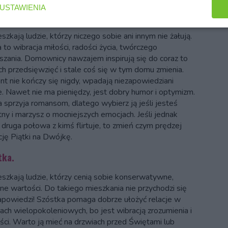
USTAWIENIA
a.
szkają ludzie, którzy niczego sobie ani innym nie żałują.
 to wibracja miłości, radości życia, twórczego
szania. Domownicy nawzajem inspirują się do coraz to
h przedsięwzięć i stale coś się w tym domu zmienia.
t nie kończy się nigdy, wpadają niezapowiedziani
e. Nawet nie ma pieniędzy, jest dobry humor i optymizm.
a sprzyja romansom, dlatego wybierz ją jeśli jesteś
ny i marzysz o mocniejszych emocjach. Jeśli jednak
 druga połowa z kimś flirtuje, to zmień czym prędzej
cję Piątki na Dwójkę.
tka.
eszkają ludzie, którzy cenią sobie konserwatywne,
nne wartości. Do takiego mieszkania nie przychodzi się
apowiedzi! Szóstka pomaga dobrze ułożyć relacje w
nach wielopokoleniowych, bo jest wibracją zrozumienia i
ości. Warto ją mieć na drzwiach przed Świętami lub