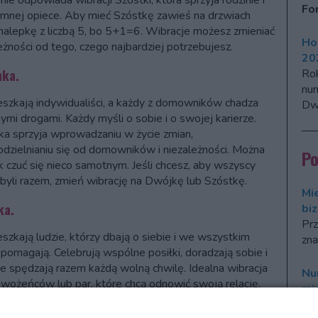
ie odpowiada wibracji Szóstki, która sprzyja rodzinie i
Fo
mnej opiece. Aby mieć Szóstkę zawieś na drzwiach
nalepkę z liczbą 5, bo 5+1=6. Wibracje możesz zmieniać
Ho
eżności od tego, czego najbardziej potrzebujesz.
20
nka.
Ro
num
eszkają indywidualiści, a każdy z domowników chadza
Dwó
ymi drogami. Każdy myśli o sobie i o swojej karierze.
ka sprzyja wprowadzaniu w życie zmian,
dzielnianiu się od domowników i niezależności. Można
P
k czuć się nieco samotnym. Jeśli chcesz, aby wszyscy
byli razem, zmień wibrację na Dwójkę lub Szóstkę.
Mi
ka.
bi
Prz
eszkają ludzie, którzy dbają o siebie i we wszystkim
zna
 pomagają. Celebrują wspólne posiłki, doradzają sobie i
ie spędzają razem każdą wolną chwilę. Idealna wibracja
Nu
owożeńców lub par, które chcą odnowić swoją relację.
mi
emem może być brak przestrzeni tylko dla siebie! Jeśli
 30-letnie dzieci wciąż nie są samodzielne, zmień