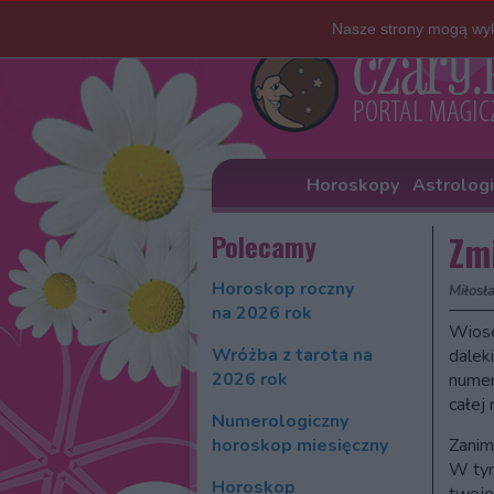
Nasze strony mogą wyk
Horoskopy
Astrolog
Polecamy
Zm
Horoskop roczny
Miłosł
na 2026 rok
Wiose
Wróżba z tarota na
dalek
2026 rok
numer
całej
Numerologiczny
horoskop miesięczny
Zanim
W tym
Horoskop