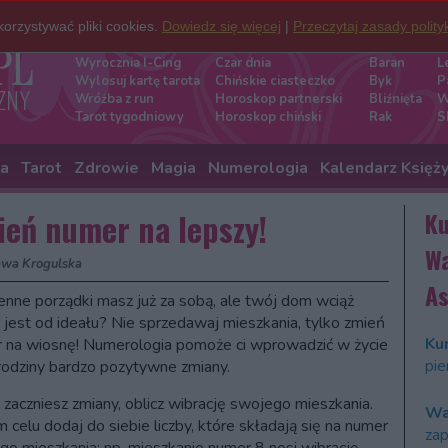
orzystywać pliki cookies.
Dowiedz się więcej
|
Przeczytaj zasady polity
Darmowe wróżby
Znaki zod
Wyrocznia I-Cing
Czar dnia
Baran
L
Wylosuj kartę tarota
Chińskie ciasteczko
Byk
P
Wróżba z run
Horoskop partnerski
Bliźnięta
W
Tarot tygodniowy
Horoskop chiński
Rak
S
ia
Tarot
Zdrowie
Magia
Numerologia
Kalendarz Księż
ień numer na lepszy!
Ku
Wa
awa Krogulska
As
nne porządki masz już za sobą, ale twój dom wciąż
i jest od ideału? Nie sprzedawaj mieszkania, tylko zmień
Kur
 na wiosnę! Numerologia pomoże ci wprowadzić w życie
pie
 rodziny bardzo pozytywne zmiany.
 zaczniesz zmiany, oblicz wibrację swojego mieszkania.
Wa
 celu dodaj do siebie liczby, które składają się na numer
zap