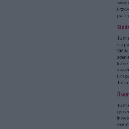
wizyt
krzyw
począ
Siód
Tu mi
się p
Sióde
zdanie
które 
swoim
kim p
Trójkę
Ósem
Tu mie
grosz
inwes
ósemk