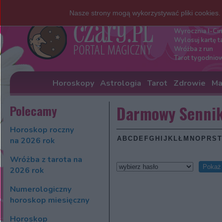
Nasze strony mogą wykorzystywać pliki cookies
Darmowe w
Wyrocznia I-Ci
Wylosuj kartę t
Wróżba z run
Tarot tygodnio
Horoskopy
Astrologia
Tarot
Zdrowie
Ma
Polecamy
Darmowy Senni
Horoskop roczny
na 2026 rok
Wróżba z tarota na
2026 rok
Numerologiczny
horoskop miesięczny
Horoskop