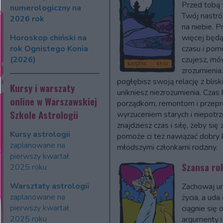
Przed tobą 
numerologiczny na
Twój nastró
2026 rok
na niebie. P
Horoskop chiński na
więcej będą
rok Ognistego Konia
czasu i pom
(2026)
czujesz, mó
zrozumienia
pogłębisz swoją relację z blis
Kursy i warszaty
unikniesz niezrozumienia. Cza
online w Warszawskiej
porządkom, remontom i przepr
Szkole Astrologii
wyrzuceniem starych i niepotrz
znajdziesz czas i siłę, żeby się
Kursy astrologii
pomoże ci też nawiązać dobry k
zaplanowane na
młodszymi członkami rodziny.
pierwszy kwartał
Szansa ro
2025 roku
Warsztaty astrologii
Zachowaj um
zaplanowane na
życia, a uda
pierwszy kwartał
ciągnie się
2025 roku
argumenty i