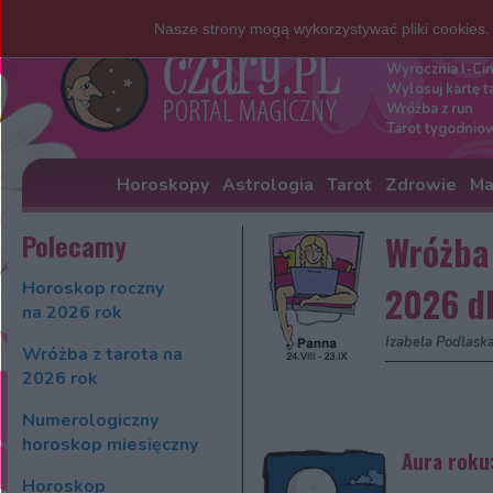
Nasze strony mogą wykorzystywać pliki cookies
Darmowe w
Wyrocznia I-Ci
Wylosuj kartę t
Wróżba z run
Tarot tygodnio
Horoskopy
Astrologia
Tarot
Zdrowie
Ma
Polecamy
Wróżba 
Horoskop roczny
2026 d
na 2026 rok
Izabela Podlask
Wróżba z tarota na
2026 rok
Numerologiczny
horoskop miesięczny
Aura roku:
Horoskop