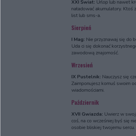
XXI Świat:
Urlop lub nawet kr
naładować akumulatory. Ktoś za
list lub sms-a.
Sierpień
I Mag:
Nie przyznawaj się do b
Uda ci się dokonać korzystneg
zawodową znajomość.
Wrzesień
IX Pustelnik:
Nauczysz się cz
Zaimponujesz komuś swoim oc
wiadomościami.
Październik
XVII Gwiazda:
Uwierz w swoją
coś, na co wcześniej byś się n
osobie bliskiej twojemu sercu.