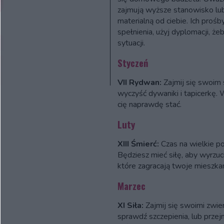
zajmują wyższe stanowisko lub
materialną od ciebie. Ich proś
spełnienia, użyj dyplomacji, że
sytuacji.
Styczeń
VII Rydwan:
Zajmij się swoim
wyczyść dywaniki i tapicerkę.
cię naprawdę stać.
Luty
XIII Śmierć:
Czas na wielkie porz
Będziesz mieć siłę, aby wyrzuci
które zagracają twoje mieszkan
Marzec
XI Siła:
Zajmij się swoimi zwier
sprawdź szczepienia, lub przejm