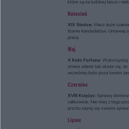
które są na ludzkiej łasce i nieł
Kwiecień
XIX Słońce:
Masz duże szanse 
tłumie kandydatów. Umawiaj s
pracę.
Maj
X Koło Fortuny:
Wykorzystuj k
zmieni zdanie lub okaże się, że
wcześniej było poza twoim zas
Czerwiec
XVIII Księżyc:
Sprawy domowe i
całkowicie. Nie miej z tego p
prostu zajmij się swoimi spraw
Lipiec