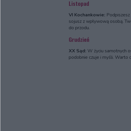
Listopad
VI Kochankowie:
Podpiszesz 
sojusz z wpływową osobą. Tw
do przodu.
Grudzień
XX Sąd:
W życiu samotnych os
podobnie czuje i myśli. Warto d