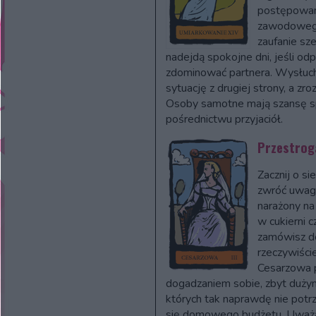
postępowan
zawodowego
zaufanie sz
nadejdą spokojne dni, jeśli odpu
zdominować partnera. Wysłucha
sytuację z drugiej strony, a z
Osoby samotne mają szansę sp
pośrednictwu przyjaciół.
Przestroga
Zacznij o si
zwróć uwag
narażony na
w cukierni c
zamówisz de
rzeczywiście
Cesarzowa 
dogadzaniem sobie, zbyt dużym
których tak naprawdę nie potr
się domowego budżetu. Uważaj