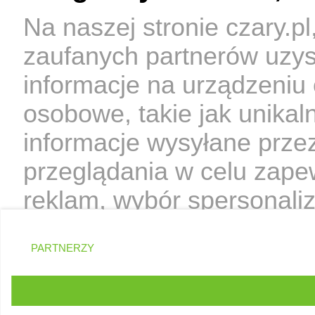
Na naszej stronie czary.p
zaufanych partnerów uzy
informacje na urządzeniu
osobowe, takie jak unikal
informacje wysyłane prze
przeglądania w celu zape
reklam, wybór spersonaliz
treści, badanie odbiorców
PARTNERZY
Użytkownika my i Zaufan
dokładnych danych geolok