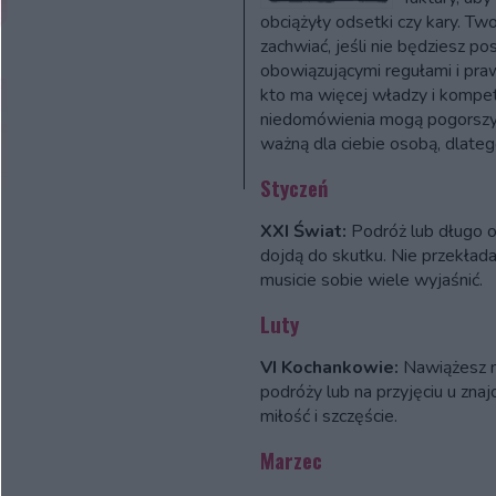
obciążyły odsetki czy kary. Tw
zachwiać, jeśli nie będziesz p
obowiązującymi regułami i pra
kto ma więcej władzy i kompeten
niedomówienia mogą pogorszyć
ważną dla ciebie osobą, dlate
Styczeń
XXI Świat:
Podróż lub długo o
dojdą do skutku. Nie przekład
musicie sobie wiele wyjaśnić.
Luty
VI Kochankowie:
Nawiążesz n
podróży lub na przyjęciu u zna
miłość i szczęście.
Marzec