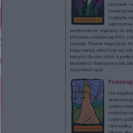
rozrywek i 
towarzystwo
rozglądaj si
zaproszenia 
weekendowe wyprawy ze znaj
otoczeniu znajdzie się ktoś, z
związek. Pewne negocjacje, k
mają szansę zakończyć się suk
korzyści dla obu stron, a podp
dostaniesz dobrą pracę lub zał
wszystkich spór.
Przestroga
Nie bagatel
skarbowego 
szybko niej
osobiście r
szybko pozb
Uporządkuj 
faktury, ab