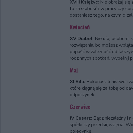
XVIII Księżyc:
Nie obrażaj się
to za słabość i w pracy czy sp
dostaniesz tego, na czym ci zal
Kwiecień
XV Diabeł:
Nie ufaj osobom, k
rozwiązania, bo możesz wplątać
popaść w zależność od fałszyw
rodzinnych spotkań, wypełnij p
Maj
XI Siła:
Pokonasz lenistwo i z
które ciągną się za tobą od da
odpoczynek.
Czerwiec
IV Cesarz:
Bądź niezależny i n
spółki czy przedsięwzięcia. Wi
pojedynkę.