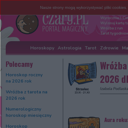
Nasze strony mogą wykorzystywać pliki cookies
Darmowe w
Wyrocznia I-Ci
Wylosuj kartę t
Wróżba z run
Tarot tygodnio
Horoskopy
Astrologia
Tarot
Zdrowie
Ma
Polecamy
Wróżba 
Horoskop roczny
2026 dl
na 2026 rok
Izabela Podlask
Wróżba z tarota na
2026 rok
Numerologiczny
horoskop miesięczny
Aura roku:
Horoskop