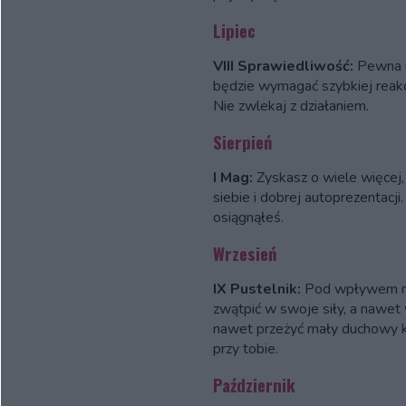
Lipiec
VIII Sprawiedliwość:
Pewna u
będzie wymagać szybkiej reakc
Nie zwlekaj z działaniem.
Sierpień
I Mag:
Zyskasz o wiele więcej, 
siebie i dobrej autoprezentacji
osiągnąłeś.
Wrzesień
IX Pustelnik:
Pod wpływem n
zwątpić w swoje siły, a nawe
nawet przeżyć mały duchowy kr
przy tobie.
Październik