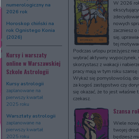
W 2026 rok
numerologiczny na
ekscytujący
2026 rok
zdecydowan
Horoskop chiński na
nowych spr
rok Ognistego Konia
zaczniesz o 
(2026)
się, uprawi
tej motywacj
Podczas urlopu przeżyjesz ni
Kursy i warszaty
wybrać aktywny wypoczynek, w
online w Warszawskiej
skorzystasz z wakacji i nabierz
Szkole Astrologii
pracy mają w tym roku szansę 
Wykaż się pomysłowością, dost
Kursy astrologii
za kogoś zastępstwo czy dory
zaplanowane na
się okazać, że to jest właśnie
pierwszy kwartał
czekasz.
2025 roku
Szansa ro
Warsztaty astrologii
zaplanowane na
Wiele nowyc
pierwszy kwartał
twojej drodz
2025 roku
będziesz mi