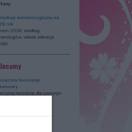
rtuny
.
roskop numerologiczny na
26 rok
kiem 2026, według
erologów, włada wibracja
jki.
olecamy
esięczny horoskop
znesowy
eczytaj horoskop dla swojego
ku zodiaku na 2026 rok.
merologiczny horoskop
esięczny