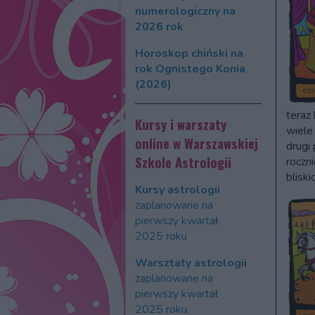
numerologiczny na
2026 rok
Horoskop chiński na
rok Ognistego Konia
(2026)
teraz 
Kursy i warszaty
wiele
online w Warszawskiej
drugi
Szkole Astrologii
roczni
bliski
Kursy astrologii
zaplanowane na
pierwszy kwartał
2025 roku
Warsztaty astrologii
zaplanowane na
pierwszy kwartał
2025 roku