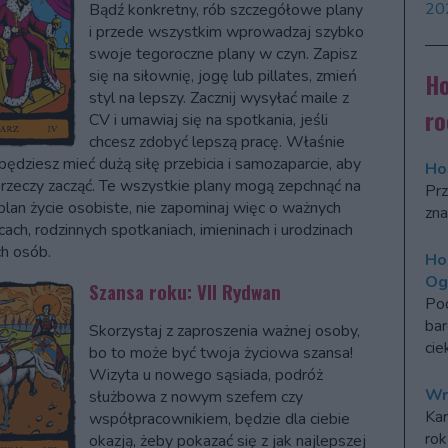
20
Bądź konkretny, rób szczegółowe plany
i przede wszystkim wprowadzaj szybko
swoje tegoroczne plany w czyn. Zapisz
się na siłownię, jogę lub pillates, zmień
Ho
styl na lepszy. Zacznij wysyłać maile z
ro
CV i umawiaj się na spotkania, jeśli
chcesz zdobyć lepszą pracę. Właśnie
będziesz mieć dużą siłę przebicia i samozaparcie, aby
Ho
 rzeczy zacząć. Te wszystkie plany mogą zepchnąć na
Prz
 plan życie osobiste, nie zapominaj więc o ważnych
zna
cach, rodzinnych spotkaniach, imieninach i urodzinach
ch osób.
Ho
Og
Szansa roku: VII Rydwan
Po
bar
Skorzystaj z zaproszenia ważnej osoby,
cie
bo to może być twoja życiowa szansa!
Wizyta u nowego sąsiada, podróż
Wr
służbowa z nowym szefem czy
Kar
współpracownikiem, będzie dla ciebie
rok
okazją, żeby pokazać się z jak najlepszej