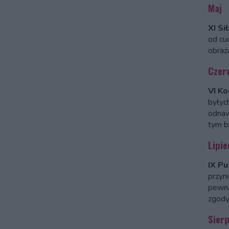
Maj
XI Sił
od cud
obraż
Czer
VI K
byłyc
odnaw
tym b
Lipie
IX Pu
przyni
pewną
zgody
Sierp