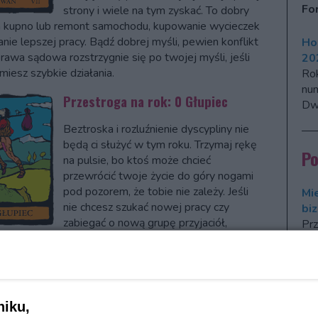
Fo
strony i wiele na tym zyskać. To dobry
a kupno lub remont samochodu, kupowanie wycieczek
anie lepszej pracy. Bądź dobrej myśli, pewien konflikt
Ho
prawa sądowa rozstrzygnie się po twojej myśli, jeśli
20
miesz szybkie działania.
Ro
num
Przestroga na rok: 0 Głupiec
Dwó
Beztroska i rozluźnienie dyscypliny nie
będą ci służyć w tym roku. Trzymaj rękę
P
na pulsie, bo ktoś może chcieć
przewrócić twoje życie do góry nogami
pod pozorem, że tobie nie zależy. Jeśli
Mi
nie chcesz szukać nowej pracy czy
bi
zabiegać o nową grupę przyjaciół,
Prz
óż się, pamiętaj o terminach, nie lekceważ ostrzeżeń
zna
 i bądź zawsze na posterunku. W życiu osobistym
iewaj się nowych propozycji ze strony partnera, nie
Nu
caj ich wypracujcie wspólnie kompromis.
mi
niku,
zeń