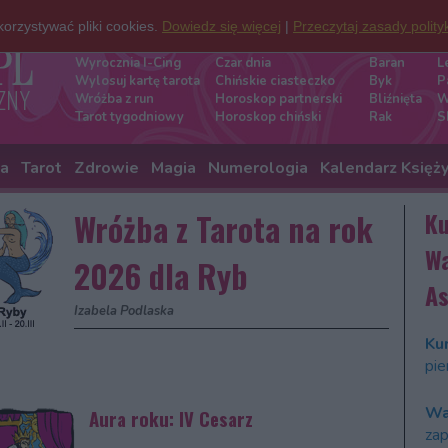
orzystywać pliki cookies.
Dowiedz się więcej
|
Przeczytaj zasady polity
Darmowe wróżby
Znaki zod
Wyrocznia I-Cing
Czar dnia
Baran
L
Wylosuj kartę tarota
Chińskie ciasteczko
Byk
P
Wróżba z run
Horoskop partnerski
Bliźnięta
W
Tarot tygodniowy
Horoskop chiński
Rak
S
ia
Tarot
Zdrowie
Magia
Numerologia
Kalendarz Księż
Wróżba z Tarota na rok
Ku
Wa
2026 dla Ryb
As
Izabela Podlaska
Kur
pie
Wa
Aura roku: IV Cesarz
zap