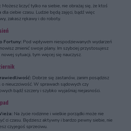
:
Możesz liczyć tylko na siebie, nie obrażaj się, że ktoś
 dla ciebie czasu. Ludzie będą zajęci, bądź więc
iwy, zakasz rękawy i do roboty.
sień
o Fortuny:
Pod wpływem niespodziewanych wydarzeń
nowisz zmienić swoje plany. Im szybciej przystosujesz
 nowej sytuacji, tym więcej się nauczysz.
ziernik
rawiedliwość:
Dobrze się zastanów, zanim posądzisz
 o nieuczciwość. W sprawach sądowych czy
owych bądź szczery i szybko wyjaśniaj niejasności.
opad
Wieża:
Na życie rodzinne i wielkie porządki może nie
zyć ci czasu. Będziesz aktywny i bardzo pewny siebie, nie
iesz czyjegoś sprzeciwu.