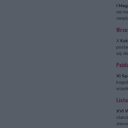
I Mag
nie ma
cierpl
Wrze
X
Koł
posta
się do
Paźd
XI Sp
kogoś
urzęd
List
XVI 
starc
znies