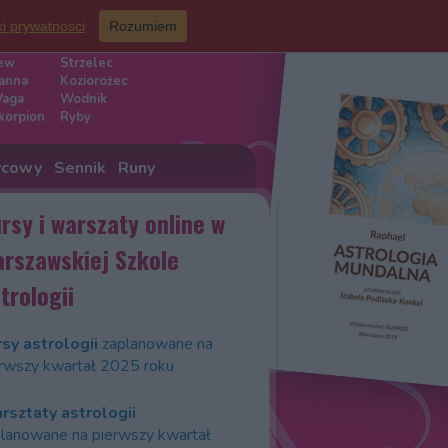
ki prywatności
Rozumiem
iaku
ew
Strzelec
anna
Koziorożec
aga
Wodnik
korpion
Ryby
ycowy
Sennik
Runy
rsy i warszaty online w
rszawskiej Szkole
trologii
sy astrologii
zaplanowane na
rwszy kwartał 2025 roku
rsztaty astrologii
lanowane na pierwszy kwartał