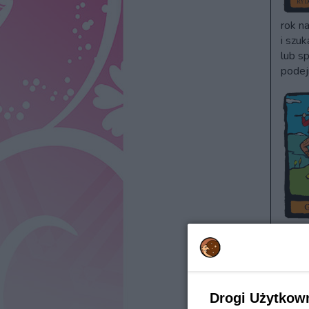
rok n
i szuk
lub s
podej
przył
szefa
spodz
odrzu
Drogi Użytkow
Styc