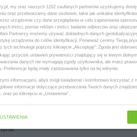
As
ary.pl, my oraz naszych 1162 zaufanych partnerów uzyskujemy dost
wst
abeł:
Początek roku przyniesie ci wiele nowych okazji
niu oraz przetwarzamy dane osobowe, takie jak unikalne identyfikat
kazania się, sprawdzenia swoich umiejętności i zdobycia
przez urządzenie czy dane przeglądania w celu zapewniania sperson
h źródeł gotówki.
ych treści, pomiar reklam i treści, badanie odbiorców oraz ulepszan
fani Partnerzy możemy używać dokładnych danych geolokalizacyjn
tykę urządzenia do celów identyfikacji. Ponieważ cenimy Twoją pry
z tych technologii poprzez kliknięcie „Akceptuję”. Zgoda jest dobro
sarz:
Miesiąc przyniesie ci pozytywne wiadomości
zące pieniędzy i korzystnych zmian zawodowych.
ikając przycisk ustawień prywatności znajdujący się w lewym dolny
etwarzania danych nie wymagają zgody użytkownika, ale masz prawo 
ec
. Preferencje będą miały zastosowania tylko na tej witrynie.
Umiarkowanie:
Przekonasz kogoś do swoich pomysłów
szymi informacjami, abyś mógł świadomie i komfortowo korzystać z
dobędziesz popularność podczas publicznej prezentacji
gółowe informacje dotyczące przetwarzania Twoich danych znajdzi
ystępu.
s
. oraz po kliknięciu w „Ustawienia”.
cień
wiat:
W okolicznościach, które wydadzą ci się
USTAWIENIA
zychylne, tkwi nowa szansa. Musisz ją dostrzec i
zystać.