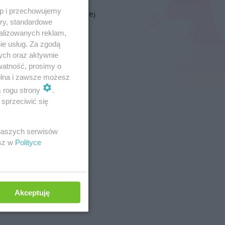
trologia a zdrowie
czyli
ęp i przechowujemy
ęp do astrologii medycznej.
ory, standardowe
alizowanych reklam,
ie usług. Za zgodą
ych oraz aktywnie
watność, prosimy o
wolna i zawsze możesz
m rogu strony
.
sprzeciwić się
 naszych serwisów
esz w
Polityce
Akceptuję