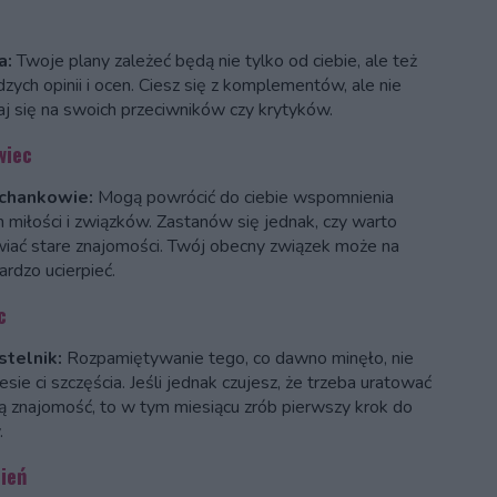
a:
Twoje plany zależeć będą nie tylko od ciebie, ale też
zych opinii i ocen. Ciesz się z komplementów, ale nie
aj się na swoich przeciwników czy krytyków.
wiec
ochankowie:
Mogą powrócić do ciebie wspomnienia
h miłości i związków. Zastanów się jednak, czy warto
iać stare znajomości. Twój obecny związek może na
ardzo ucierpieć.
c
stelnik:
Rozpamiętywanie tego, co dawno minęło, nie
esie ci szczęścia. Jeśli jednak czujesz, że trzeba uratować
 znajomość, to w tym miesiącu zrób pierwszy krok do
.
ień