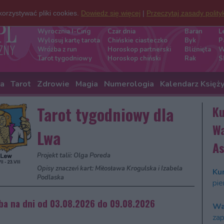
orzystywać pliki cookies.
Dowiedz się więcej
|
Przeczytaj zasady polity
Darmowe wróżby
Znaki zod
Wyrocznia I-Cing
Czar dnia
Baran
L
Wylosuj kartę tarota
Chińskie ciasteczko
Byk
P
Wróżba z run
Horoskop partnerski
Bliźnięta
W
Tarot tygodniowy
Horoskop chiński
Rak
S
ia
Tarot
Zdrowie
Magia
Numerologia
Kalendarz Księż
Tarot tygodniowy dla
Ku
Wa
Lwa
As
Projekt talii: Olga Poreda
Opisy znaczeń kart: Miłosława Krogulska i Izabela
Kur
Podlaska
pie
ba na dni od 03.08.2026 do 09.08.2026
Wa
zap