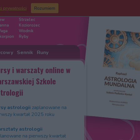
ki prywatności
Rozumiem
iaku
ew
Strzelec
anna
Koziorożec
aga
Wodnik
korpion
Ryby
ycowy
Sennik
Runy
rsy i warszaty online w
rszawskiej Szkole
trologii
sy astrologii
zaplanowane na
rwszy kwartał 2025 roku
rsztaty astrologii
lanowane na pierwszy kwartał