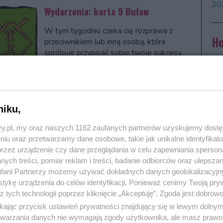
20
Wydarzenia: karta 9 Buław
W tym tygodniu czeka cię rozprawa z
Ho
przeciwnikiem lub inną osobą, która
spróbuje przypisać sobie twoje sukcesy.
ro
Nie zwlekaj dłużej i podejmij właściwe
działania. Uśmiechy i bagatelizowanie
Ho
sprawy doprowadzi cię do frustracji i
Prz
złości, która odbije się na relacjach z
zna
eniem. Z dawnych niepowodzeń wyciągnij wnioski i
niku,
j działać. Nawet, jeśli twój przeciwnik jest silny i
ary.pl, my oraz naszych 1162 zaufanych partnerów uzyskujemy dost
e zorganizowany, to powinieneś dać sobie z nim radę.
Ho
niu oraz przetwarzamy dane osobowe, takie jak unikalne identyfikat
cię na zdecydowane kroki! W miłości będziesz w tym
Og
przez urządzenie czy dane przeglądania w celu zapewniania sperson
niu bardzo ostrożny. Być może wspomnienie dawnej
Po
ych treści, pomiar reklam i treści, badanie odbiorców oraz ulepszan
 przez pewien czas nie pozwoli ci odsłonić swoich
bar
fani Partnerzy możemy używać dokładnych danych geolokalizacyjn
ziwych uczuć przed przyjaciółmi i ukochaną osobą.
cie
tykę urządzenia do celów identyfikacji. Ponieważ cenimy Twoją pry
Szansa: karta 5 Kielichów
z tych technologii poprzez kliknięcie „Akceptuję”. Zgoda jest dobro
Wr
ikając przycisk ustawień prywatności znajdujący się w lewym dolny
Kar
Będziesz w stanie zrozumieć, jakie są
etwarzania danych nie wymagają zgody użytkownika, ale masz prawo 
rok