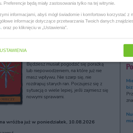
przyczyny konfliktu lub niezrozumienia z
. Preferencje będą miały zastosowania tylko na tej witrynie.
Fo
bliskim otoczeniem. W ten sposób nie
powtórzysz błędów w przyszłości.
szymi informacjami, abyś mógł świadomie i komfortowo korzystać z
Ho
Nawet jeśli jesteś zawiedziony w
gółowe informacje dotyczące przetwarzania Twoich danych znajdzi
20
miłości, nie ma tego złego, co by na
s
. oraz po kliknięciu w „Ustawienia”.
Ro
dobre nie wyszło.
num
Dwó
USTAWIENIA
Przestroga: karta 10 Mieczy
Będziesz musiał pogodzić się porażką
P
lub niepowodzeniem, na które już nie
masz wpływu. Nie szarp się, nie
Mi
rozdrapuj starych ran. Poczujesz się z
bi
sytuacją o wiele lepiej, jeśli zajmiesz się
Prz
nowymi sprawami.
zna
Nu
mi
na wróżba już w poniedziałek, 10.08.2026