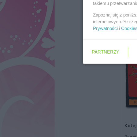
takiemu przetwarzaniu
Zapoznaj się z poniż
internetowych. Szcze
Prywatności
i
Cookie
PARTNERZY
Kolej