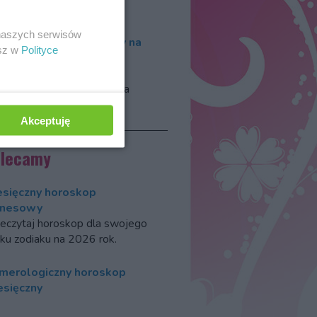
rtuny
.
 naszych serwisów
roskop numerologiczny na
esz w
Polityce
26 rok
kiem 2026, według
erologów, włada wibracja
jki.
Akceptuję
olecamy
esięczny horoskop
znesowy
eczytaj horoskop dla swojego
ku zodiaku na 2026 rok.
merologiczny horoskop
esięczny