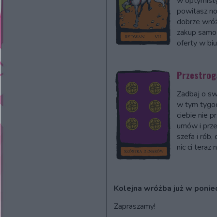
w optymisty
powitasz no
dobrze wróż
zakup samoc
oferty w bi
Przestrog
Zadbaj o s
w tym tygod
ciebie nie pr
umów i prze
szefa i rób,
nic ci teraz 
Kolejna wróżba już w ponie
Zapraszamy!