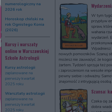
numerologiczny na
Wydarzeni
2026 rok
W tym tygo
Horoskop chiński na
przypływ ene
rok Ognistego Konia
spraw, które
(2026)
wahania rzu
wydarzeń. B
przekonywać
Kursy i warszaty
Wpadniesz 
online w Warszawskiej
nowych pomocników. Szanuj sł
Szkole Astrologii
możesz nie zauważyć, że kogoś 
żartem. Tydzień sprzyja też 
Kursy astrologii
i zaproszeniom na wesołe impr
zaplanowane na
pewny siebie i odważny. Samot
pierwszy kwartał
znajomość z intrygującą osobą.
2025 roku
Szansa: k
Warsztaty astrologii
zaplanowane na
Czeka cię z
pierwszy kwartał
dobra wiado
2025 roku