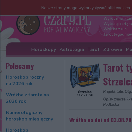
Nasze strony mogą wykorzystywać pliki cookies
Darmowe w
Wyrocznia I-Ci
Wylosuj kartę t
Wróżba z run
Tarot tygodnio
Horoskopy
Astrologia
Tarot
Zdrowie
Ma
Polecamy
Tarot t
Horoskop roczny
Strzelc
na 2026 rok
Projekt talii: Ol
Wróżba z tarota na
Opisy znaczeń ka
2026 rok
Podlaska
Numerologiczny
horoskop miesięczny
Wróżba na dni od 03.08.2
Horoskop