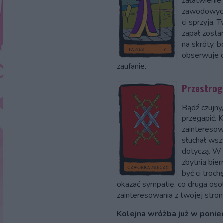
załatwienie
zawodowych.
ci sprzyja. 
zapał zosta
na skróty,
obserwuje c
zaufanie.
Przestrog
Bądź czujny
przegapić. K
zainteresow
słuchał wszy
dotyczą. W 
zbytnią bier
być ci troc
okazać sympatię, co druga oso
zainteresowania z twojej stron
Kolejna wróżba już w ponie