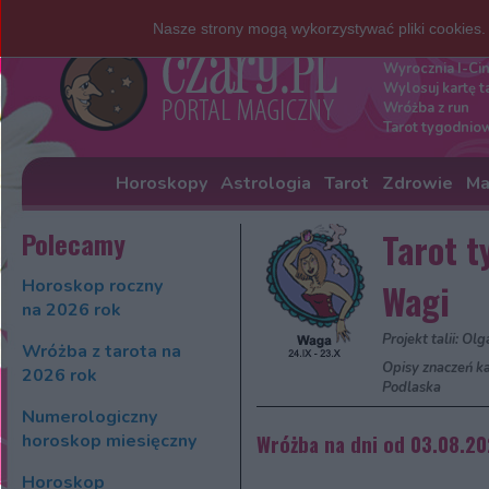
Nasze strony mogą wykorzystywać pliki cookies
Darmowe w
Wyrocznia I-Ci
Wylosuj kartę t
Wróżba z run
Tarot tygodnio
Horoskopy
Astrologia
Tarot
Zdrowie
Ma
Polecamy
Tarot t
Horoskop roczny
Wagi
na 2026 rok
Projekt talii: Ol
Wróżba z tarota na
Opisy znaczeń ka
2026 rok
Podlaska
Numerologiczny
horoskop miesięczny
Wróżba na dni od 03.08.2
Horoskop