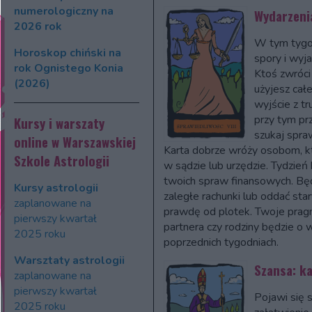
numerologiczny na
Wydarzeni
2026 rok
W tym tygod
Horoskop chiński na
spory i wyj
rok Ognistego Konia
Ktoś zwróci 
(2026)
użyjesz cał
wyjście z tru
przy tym pr
Kursy i warszaty
szukaj spra
online w Warszawskiej
Karta dobrze wróży osobom, k
Szkole Astrologii
w sądzie lub urzędzie. Tydzień
twoich spraw finansowych. Będ
Kursy astrologii
zaległe rachunki lub oddać star
zaplanowane na
prawdę od plotek. Twoje pragn
pierwszy kwartał
partnera czy rodziny będzie o w
2025 roku
poprzednich tygodniach.
Warsztaty astrologii
Szansa: ka
zaplanowane na
pierwszy kwartał
Pojawi się 
2025 roku