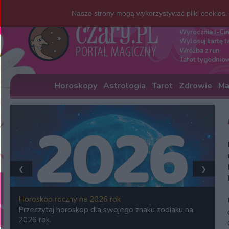
Nasze strony mogą wykorzystywać pliki cookies
Darmowe w
Wyrocznia I-Ci
Wylosuj kartę t
Wróżba z run
Tarot tygodnio
Horoskopy
Astrologia
Tarot
Zdrowie
Ma
❮
❯
Horoskop roczny na 2026 rok
Przeczytaj horoskop dla swojego znaku zodiaku na
2026 rok.