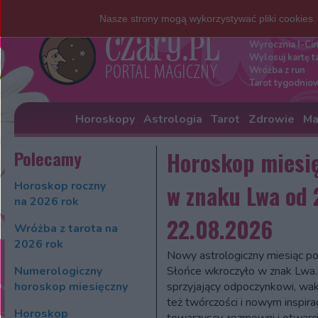
Nasze strony mogą wykorzystywać pliki cookies
Darmowe w
Wyrocznia I-Ci
Wylosuj kartę t
Wróżba z run
Tarot tygodnio
Horoskopy
Astrologia
Tarot
Zdrowie
Ma
Polecamy
Horoskop miesi
Horoskop roczny
w znaku Lwa od 
na 2026 rok
22.08.2026
Wróżba z tarota na
2026 rok
Nowy astrologiczny miesiąc po
Numerologiczny
Słońce wkroczyło w znak Lwa.
horoskop miesięczny
sprzyjający odpoczynkowi, wa
też twórczości i nowym inspir
Horoskop