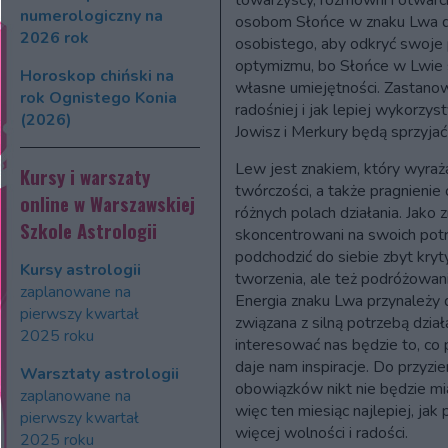
towarzyscy, rozmowni i otwarc
numerologiczny na
osobom Słońce w znaku Lwa da
2026 rok
osobistego, aby odkryć swoje
optymizmu, bo Słońce w Lwie s
Horoskop chiński na
własne umiejętności. Zastanow
rok Ognistego Konia
radośniej i jak lepiej wykorzy
(2026)
Jowisz i Merkury będą sprzyjać 
Lew jest znakiem, który wyraż
Kursy i warszaty
twórczości, a także pragnieni
online w Warszawskiej
różnych polach działania. Jako 
Szkole Astrologii
skoncentrowani na swoich potr
podchodzić do siebie zbyt kry
Kursy astrologii
tworzenia, ale też podróżowania
zaplanowane na
Energia znaku Lwa przynależy d
pierwszy kwartał
związana z silną potrzebą dział
2025 roku
interesować nas będzie to, co 
daje nam inspiracje. Do przyzi
Warsztaty astrologii
obowiązków nikt nie będzie mi
zaplanowane na
więc ten miesiąc najlepiej, jak
pierwszy kwartał
więcej wolności i radości.
2025 roku