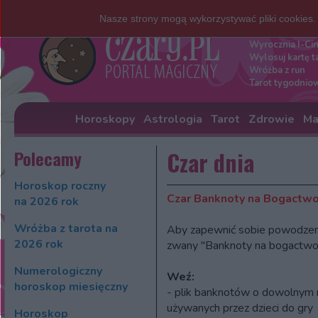
Nasze strony mogą wykorzystywać pliki cookies
Darmowe w
Wyrocznia I-Ci
Wylosuj kartę t
Wróżba z run
Tarot tygodnio
Horoskopy
Astrologia
Tarot
Zdrowie
Ma
Polecamy
Czar dnia
Horoskop roczny
Czar Banknoty na Bogactw
na 2026 rok
Wróżba z tarota na
Aby zapewnić sobie powodzeni
2026 rok
zwany "Banknoty na bogactwo
Numerologiczny
Weź:
horoskop miesięczny
- plik banknotów o dowolnym 
używanych przez dzieci do gry
Horoskop