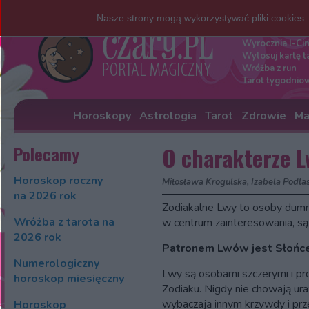
Nasze strony mogą wykorzystywać pliki cookies
Darmowe w
Wyrocznia I-Ci
Wylosuj kartę t
Wróżba z run
Tarot tygodnio
Horoskopy
Astrologia
Tarot
Zdrowie
Ma
Polecamy
O charakterze L
Horoskop roczny
Miłosława Krogulska, Izabela Podla
na 2026 rok
Zodiakalne Lwy to osoby dumne
Wróżba z tarota na
w centrum zainteresowania, są
2026 rok
Patronem Lwów jest Słońce,
Numerologiczny
Lwy są osobami szczerymi i pro
horoskop miesięczny
Zodiaku. Nigdy nie chowają ur
wybaczają innym krzywdy i prze
Horoskop