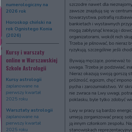
szczodre nawet dla nieznajomy
numerologiczny na
zawsze znajdują się w centrum
2026 rok
towarzystwa, potrafią rozbawi
Horoskop chiński na
bankietach i wystawnych przyję
rok Ognistego Konia
mogą zabłysnąć kreacją i dow
(2026)
organizatorami, wokół nich skup
Trzeba je pilnować, bo nieraz 
ryzykują, szczególnie jeśli cho
Kursy i warszaty
online w Warszawskiej
Bywają męczące, ponieważ to n
Szkole Astrologii
uwaga. Trzeba je podziwiać, ina
Nieraz okazują swoją gorszą st
Kursy astrologii
próżność, egoizm, chęć impono
zaplanowane na
pycha i zarozumialstwo. W skra
pierwszy kwartał
nie zwraca na Lwy uwagi, potra
2025 roku
poklasku, byle tylko zdobyć w
Warsztaty astrologii
Lwy w pracy są bardzo energic
zaplanowane na
umieją zorganizować pracę sobi
pierwszy kwartał
ją innym członkom zespołu. Najl
2025 roku
stanowiskach reprezentacyjnych