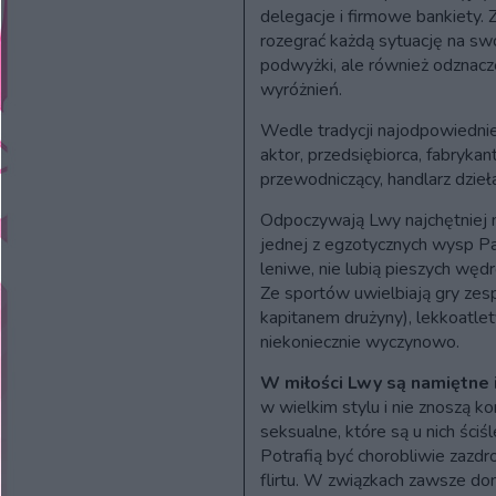
delegacje i firmowe bankiety.
rozegrać każdą sytuację na swo
podwyżki, ale również odznacze
wyróżnień.
Wedle tradycji najodpowiedni
aktor, przedsiębiorca, fabrykant
przewodniczący, handlarz dzieła
Odpoczywają Lwy najchętniej n
jednej z egzotycznych wysp Pac
leniwe, nie lubią pieszych węd
Ze sportów uwielbiają gry ze
kapitanem drużyny), lekkoatlety
niekoniecznie wyczynowo.
W miłości Lwy są namiętne 
w wielkim stylu i nie znoszą k
seksualne, które są u nich ściś
Potrafią być chorobliwie zazdr
flirtu. W związkach zawsze do