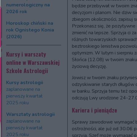
numerologiczny na
będzie przebywał w twoim zna
2026 rok
decyzjom i planom. Nie dziw 
zbiegom okoliczności, zapisuj s
Horoskop chiński na
Przekonasz się, że pozytywne
rok Ognistego Konia
zmienić na lepsze. Sprzyja ci za
(2026)
różnych towarzyskich sprawach.
beztroskiego lenistwa pozwolą
optymizm. W lutym i sierpniu z
Kursy i warszaty
Słońca (12.08) w twoim znaku
online w Warszawskiej
życiową decyzję.
Szkole Astrologii
Jowisz w twoim znaku przynies
Kursy astrologii
odzyskiwanie starych długów 
zaplanowane na
w banku. Sprzyja temu też opozy
pierwszy kwartał
odczują Lwy urodzone 24-27.
2025 roku
Kariera i pieniądze
Warsztaty astrologii
zaplanowane na
Sprawy zawodowe wymagać będ
pierwszy kwartał
ostrożności, ale już od 30.06 p
2025 roku
sprzyja. Szef może wymagać od