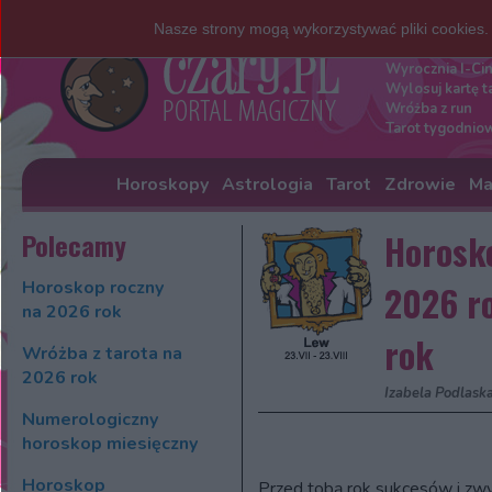
Nasze strony mogą wykorzystywać pliki cookies
Darmowe w
Wyrocznia I-Ci
Wylosuj kartę t
Wróżba z run
Tarot tygodnio
Horoskopy
Astrologia
Tarot
Zdrowie
Ma
Polecamy
Horosk
Horoskop roczny
2026 r
na 2026 rok
rok
Wróżba z tarota na
2026 rok
Izabela Podlask
Numerologiczny
horoskop miesięczny
Horoskop
Przed tobą rok sukcesów i zw