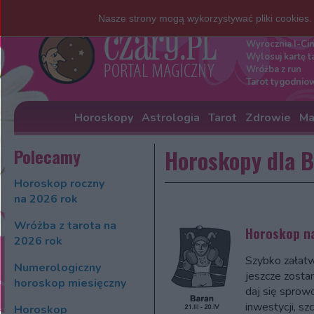
Nasze strony mogą wykorzystywać pliki cookies
Darmowe w
Wyrocznia I-Ci
Wylosuj kartę t
Wróżba z run
Tarot tygodnio
Horoskopy
Astrologia
Tarot
Zdrowie
Ma
Polecamy
Horoskopy dla 
Horoskop roczny
na 2026 rok
Wróżba z tarota na
Horoskop na
2026 rok
Szybko załatw
Numerologiczny
jeszcze zostan
horoskop miesięczny
daj się sprow
inwestycji, sz
Horoskop